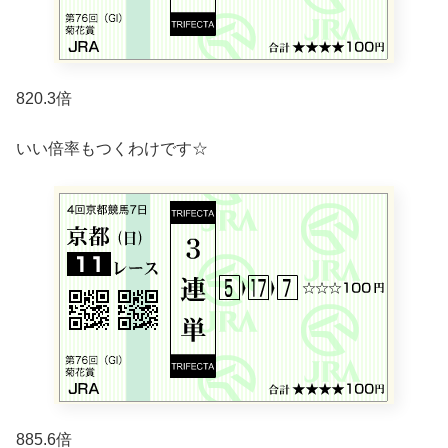
820.3倍
いい倍率もつくわけです☆
885.6倍