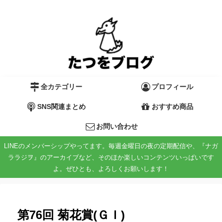
全カテゴリー
プロフィール
SNS関連まとめ
おすすめ商品
お問い合わせ
LINEのメンバーシップやってます。毎週金曜日の夜の定期配信や、『ナガ
ララジヲ』のアーカイブなど、そのほか楽しいコンテンツいっぱいです
よ。ぜひとも、よろしくお願いします！
第76回 菊花賞(ＧＩ)