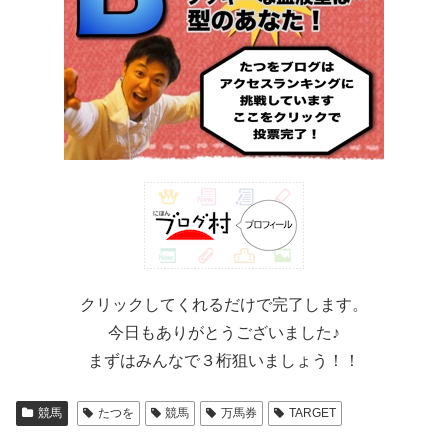
クリックしてくれるだけで完了します。
今日もありがとうございました♪
まずはみんなで３桁狙いましょう！！
競馬
たつを
競馬
万馬券
TARGET