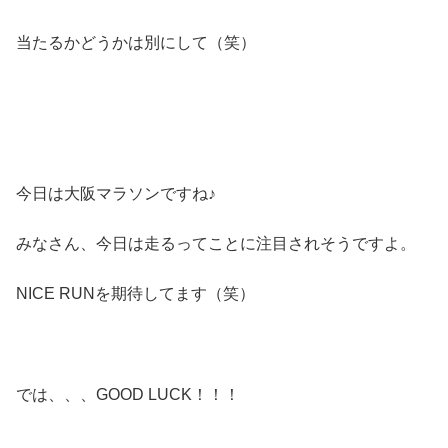
当たるかどうかは別にして（笑）
今日は大阪マラソンですね♪
みなさん、今日は走るってことに注目されそうですよ。
NICE RUNを期待してます（笑）
では、、、GOOD LUCK！！！