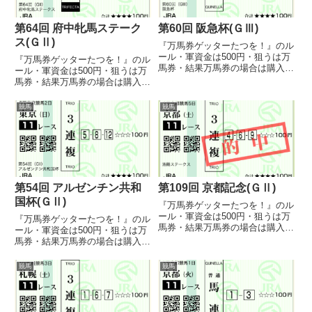
第64回 府中牝馬ステーク
第60回 阪急杯(ＧⅢ)
ス(ＧⅡ)
『万馬券ゲッターたつを！』のル
ール・軍資金は500円・狙うは万
『万馬券ゲッターたつを！』のル
馬券・結果万馬券の場合は購入し
ール・軍資金は500円・狙うは万
てもよい（直前オッズで変動あっ
馬券・結果万馬券の場合は購入し
た場合は許す）・誕生日馬券は万
てもよい（直前オッズで変動あっ
馬券でなくても購入しても良い・
た場合は許す）・誕生日馬券は万
競馬
競馬
万馬券は基本当たらないので、は
馬券でなくても購入しても良い・
ずれてもすねない（笑）・高配...
万馬券は基本当たらないので、は
ずれてもすねない（笑）・高配...
第54回 アルゼンチン共和
第109回 京都記念(ＧⅡ)
国杯(ＧⅡ)
『万馬券ゲッターたつを！』のル
ール・軍資金は500円・狙うは万
『万馬券ゲッターたつを！』のル
馬券・結果万馬券の場合は購入し
ール・軍資金は500円・狙うは万
てもよい（直前オッズで変動あっ
馬券・結果万馬券の場合は購入し
た場合は許す）・誕生日馬券は万
てもよい（直前オッズで変動あっ
馬券でなくても購入しても良い・
た場合は許す）・誕生日馬券は万
競馬
競馬
万馬券は基本当たらないので、は
馬券でなくても購入しても良い・
ずれてもすねない（笑）・高配...
万馬券は基本当たらないので、は
ずれてもすねない（笑）・高配...