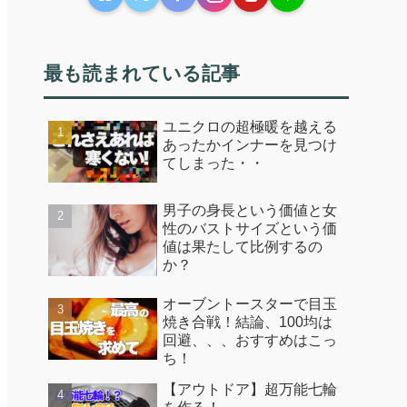
最も読まれている記事
ユニクロの超極暖を越える
あったかインナーを見つけ
てしまった・・
男子の身長という価値と女
性のバストサイズという価
値は果たして比例するの
か？
オーブントースターで目玉
焼き合戦！結論、100均は
回避、、、おすすめはこっ
ち！
【アウトドア】超万能七輪