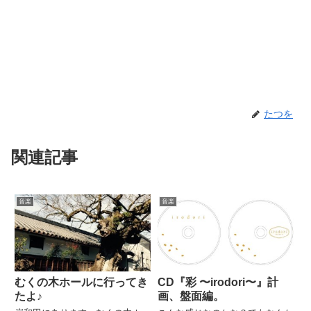
たつを
関連記事
音楽
音楽
むくの木ホールに行ってき
CD『彩 〜irodori〜』計
たよ♪
画、盤面編。