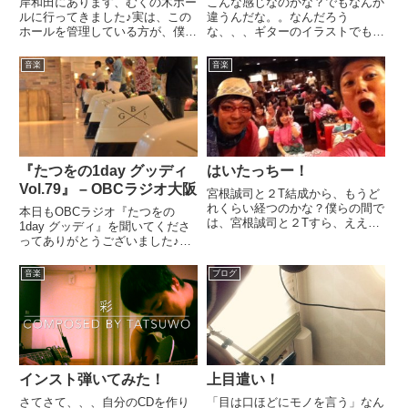
岸和田にあります、むくの木ホー
こんな感じなのかな？でもなんか
ルに行ってきました♪実は、この
違うんだな。。なんだろう
ホールを管理している方が、僕の
な、、、ギターのイラストでもい
運動会に参加してくれてまし
いのかなって思っております。う
て、、、「ホールをやってるんで
ーん、、どうだろう、、、悩むの
音楽
音楽
す」ってことで、見学に行かせて
です。今はデザイン製作の合間
もらいました♪どんな会館かな
に、CDプレスとジャケット印刷
ぁ〜って思って行くと、、、ん？
してくれる会社を探してます。ど
家？し...
っかいい...
『たつをの1day グッディ
はいたっちー！
Vol.79』 – OBCラジオ大阪
宮根誠司と２T結成から、もうど
れくらい経つのかな？僕らの間で
本日もOBCラジオ『たつをの
は、宮根誠司と２Tすら、ええと
1day グッディ』を聞いてくださ
ころまでやって放ったらかしにす
ってありがとうございました♪オ
るというボスのユニット詐欺では
ープニングではストラベのお
ないかという噂が出てます（笑）
話、、、実は、、、先日のストラ
音楽
ブログ
冗談ですよ♪でもクマとこうやっ
ベでおかんが参加してくれたんで
て一緒に音楽をできる機会をく
すよね。本当に何もできてません
れ...
が、、、親孝行、、もっとできれ
ば...
インスト弾いてみた！
上目遣い！
さてさて、、、自分のCDを作り
「目は口ほどにモノを言う」なん