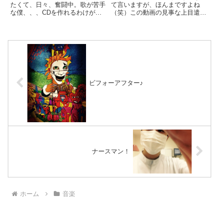
たくて、日々、奮闘中。歌が苦手
て言いますが、ほんまですよね
な僕、、、CDを作れるわけがな
（笑）この動画の見事な上目遣
い（笑）歌えないから。。。それ
い！”えっ！？今の所、ミスった
なら歌がないCDを作ればいいん
んちゃう？”って完全に言うてる
じゃないか？そんな簡単な発想か
でしょ？（笑）そんなことも気に
ら曲作りが始まりました。特に今
しながら見てみてください♪一瞬
は指を骨折してて、ピックがう
ですからね☆ねっ！？わかりまし
ま...
た？...
ビフォーアフター♪
ナースマン！
ホーム
音楽