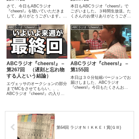
さて、今日もABCラジオ
本日もABCラジオ『cheers!』で
『cheers!』を聴いていただきま
ございました。３時間生放送。た
して、ありがとうございます。い
くさんのお便りありがとうござい
つもジャイ子さんが番組の途中で
ました♪ラジオで演歌百撰のお話
珈琲を持ってきてくれるんです
もさせてもらって、、、感謝感謝
ABCラジオ『cheers!』
ABCラジオ『cheers!』
が、、それが嬉しくてね♪絶妙な
ですよ。いい宣伝させてもらいま
タイミングでございます。さて、
した、ありがとうございます。本
今日のどっちですが、、、『星空
日、２３：３０〜BS1...
ど...
ABCラジオ『cheers!』 –
ABCラジオ『cheers!』 –
第267回 （遅刻と忘れ物
第155回
する人という結論）
本日は３０分短縮バージョンでお
届けしました、ABCラジオ
エヴェッサのオークションの部分
『cheers!』今日もたくさんお便
までMCをさせてもらい、、、
りもいただけて嬉しい限りです。
ABCラジオ『cheers!』の入り時
っていうか、３０分短いだけで、
間に会場を飛び出した、たつをで
本当に早く終わる感じがする。さ
す。まぁ入り時間に会場を出たの
て、今日のどっち、、、『南国ど
で、確実に遅れて入ったわけで
っち』僕は、『花 〜すべて...
す、、いわゆる遅刻。事前にお話
はしてたんですが、結果的に...
第64回 ラジオＮＩＫＫＥＩ賞(ＧⅢ)