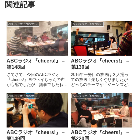
関連記事
ABCラジオ『cheers!』
ABCラジオ『cheers!』
ABCラジオ『cheers!』 –
ABCラジオ『cheers!』 –
第148回
第130回
さてさて、今日のABCラジオ
2016年一発目の放送は３人揃っ
『cheers!』ヨウヘイちゃんの声
ての放送！楽しくやりましたが、
が心配でしたが、無事でしたね。
どっちのテーマが「ジーンズどっ
よかったよかった。いきなり声が
ち」だったので、今年の抱負みた
出なくなったらって考えたら怖い
いな話をするのを忘れるっていう
ABCラジオ『cheers!』
ABCラジオ『cheers!』
ですよね。僕の喉は大丈夫なのか
やつ！そして、メンバーほぼ、体
しら？今日はそれぞれのオンエア
調不良で家を出ないパター
に持ち込むものを撮ってみた...
ン、、、ひたすら家飲みしてたパ
ター...
ABCラジオ『cheers!』 –
ABCラジオ『cheers!』 –
第149回
第220回