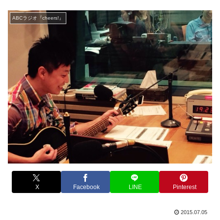
ABCラジオ『cheers!』
X
Facebook
LINE
Pinterest
2015.07.05