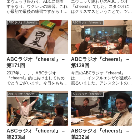
エヴェッサ終わり、ABCに到着
エヴェッサ終わりのABCラジオ
するなり、ウクレレの練習。これ
『cheers!』でした。スタジオに
が最初で最後の練習ですから！こ
はクリスマスということで、ツリ
づやんとも今週会ってないし、パ
ーがありました。男2人の番
ート分けすらしてないし、、、も
組、、、まぁ今は頑張りどこ
ABCラジオ『cheers!』
ABCラジオ『cheers!』
ういきなり背水の陣です。でもも
ろ、、、。こづやんが戻ってくる
うやるしかないですからね。この
まではなんとか乗り越えないと行
一週間、、、車で移動する機会
けない壁、、、。お便りで、男2
を...
人...
ABCラジオ『cheers!』 –
ABCラジオ『cheers!』 –
第171回
第139回
2017年、、、、ABCラジオ
今日のABCラジオ『cheers!』
『cheers!』的にあけましておめ
は、、、インフルエンザが猛威を
でとうございます。今日をもちま
振るいました。アシスタントのジ
して、ABCラジオ『cheers!』は
ャイ子がインフル、、、そして、
５年目に突入しました。みなさ
あの大男！ヨウヘイまでもがイン
ABCラジオ『cheers!』
ABCラジオ『cheers!』
ま、本当にありがとうございま
フル！！！まじか！！！さらには
す！どうですか？お正月らしいこ
番組プロデューサーのベンゾウさ
とやってますか？凧揚...
んまでもが財布をなくした...
ABCラジオ『cheers!』 –
ABCラジオ『cheers!』 –
第233回
第232回