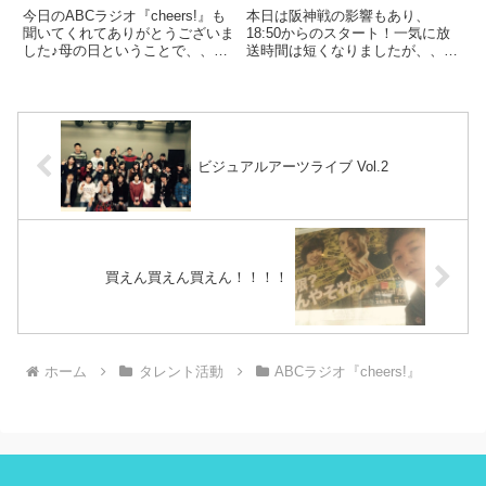
今日のABCラジオ『cheers!』も
本日は阪神戦の影響もあり、
聞いてくれてありがとうございま
18:50からのスタート！一気に放
した♪母の日ということで、、、
送時間は短くなりましたが、、、
いろいろ言いましたが、、、ちゃ
今日もたくさんのお便りありがと
んと何か送ろうかと思っていま
うございました♪今度から金メッ
す。明日になってもいいよね？気
キのプラグを買うようにします。
持ちですもんね。おかんにも感謝
さて、どっちのリクエストは『冷
しかありませんし、、、迷...
たい どっち』でした。これが
選...
ビジュアルアーツライブ Vol.2
買えん買えん買えん！！！！
ホーム
タレント活動
ABCラジオ『cheers!』