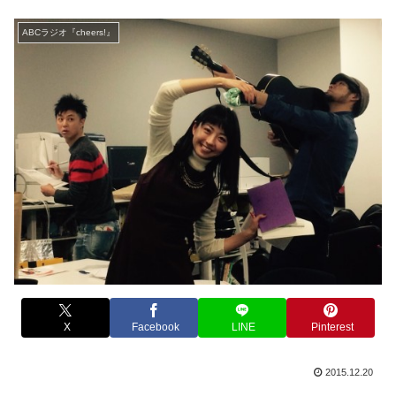
ABCラジオ『cheers!』
X
Facebook
LINE
Pinterest
2015.12.20