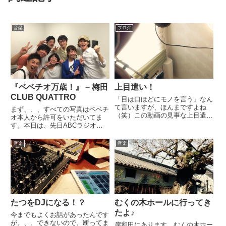
音楽
ブログ
『ベベチオ万歳！』 − 梅田
上目遣い！
CLUB QUATTRO
「目は口ほどにモノを言う」なん
て言いますが、ほんまですよね
まず、、、すべての写真はベベチ
（笑）この動画の見事な上目遣
オ本人から許可をいただいてま
い！”えっ！？今の所、ミスった
す。本日は、先日ABCラジオ
んちゃう？”って完全に言うてる
『cheers!』のゲストに来てくれ
でしょ？（笑）そんなことも気に
た、ベベチオのワンマンライブ！
音楽
音楽
しながら見てみてください♪一瞬
『ベベチオ万歳！』 − 梅田CLUB
ですからね☆ねっ！？わかりまし
QUATTRO行ってきました！会場
た？...
は立ち見が出るほ...
たつをDJになる！？
むくの木ホールに行ってき
たよ♪
今までもよくお話があったんです
が、、、できないので、断ってま
岸和田にあります、むくの木ホー