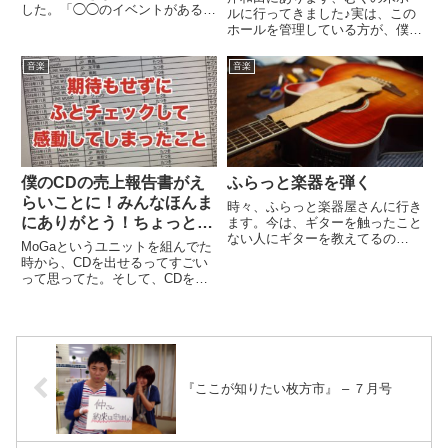
した。「◯◯のイベントがあるん
ルに行ってきました♪実は、この
だけど、MCと、空き時間にDJで
ホールを管理している方が、僕の
きない？」いやいや、、さすがに
運動会に参加してくれてまし
できません。うーん、、、できた
て、、、「ホールをやってるんで
音楽
音楽
らいいんだろうな、、、ってこと
す」ってことで、見学に行かせて
で、、ちょっと教えてもらうこ...
もらいました♪どんな会館かな
ぁ〜って思って行くと、、、ん？
家？し...
僕のCDの売上報告書がえ
ふらっと楽器を弾く
らいことに！みんなほんま
時々、ふらっと楽器屋さんに行き
にありがとう！ちょっとび
ます。今は、ギターを触ったこと
ない人にギターを教えてるの
っくりしてしまった。
MoGaというユニットを組んでた
で、、、その機材を買いに行くと
時から、CDを出せるってすごい
いう理由もあるんですが、、、な
って思ってた。そして、CDを出
んでしょうね、結構、落ち着きま
せた時は本当に嬉しかった。ライ
す。ギターのにおいってわかりま
ブをするたびにそのCDを買って
す？木のにおいというのか、なん
くれて、ほんまに嬉しかった。し
とい...
かしながら、僕がそのCD製作に
関われてたかっていうと微妙だ...
『ここが知りたい枚方市』 – ７月号