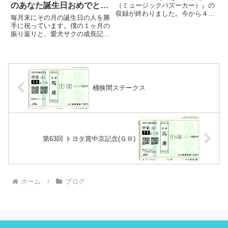
のあなた誕生日おめでとう
（ミュージックバズーカー）』の
収録が終わりました。今から４時
♪
毎月末にその月の誕生日の人を勝
間くらいあるんかな、、、ストラ
手に祝っています。僕の１ヶ月の
ベまで何しようかな（笑）とりあ
振り返りと、愛犬サクの成長記で
えず、なんか食べようかなぁ〜っ
もあったりします。この月からキ
て思ってます♪昔、よく行った洋
ッチンカーが稼働したんですよ
食屋さんか、、、マクドか迷って
ね。もはや懐かしい。
ま...
桶狭間ステークス
第63回 トヨタ賞中京記念(ＧⅢ)
ホーム
ブログ