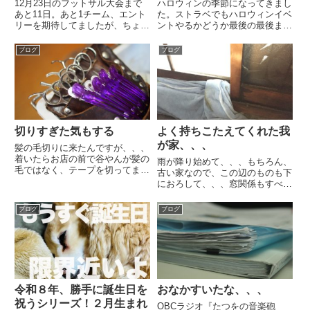
12月23日のフットサル大会まで
ハロウィンの季節になってきまし
あと11日。あと1チーム、エント
た。ストラベでもハロウィンイベ
リーを期待してましたが、ちょっ
ントやるかどうか最後の最後まで
と厳しそうかなぁ〜。。。もう日
迷ってます。「Trick or Treat」っ
程も日程ですからね。いろいろ細
てやつです。「お菓子をくれなき
ブログ
ブログ
かいところも決めていかないとあ
ゃ、いたずらするぞ！」のやつ
きませんもんね。頑張りどころで
ね。「フレンドファンディング協
す。ここ数日でいろいろ締め...
力してくれなきゃ...
切りすぎた気もする
よく持ちこたえてくれた我
が家、、、
髪の毛切りに来たんですが、、、
着いたらお店の前で谷やんが髪の
雨が降り始めて、、、もちろん、
毛ではなく、テープを切ってまし
古い家なので、この辺のものも下
た。何ができるんでしょうね。ほ
におろして、、、窓関係もすべて
んまに毎回すごいなぁ〜って思い
準備は完璧！もう乗り切るしかな
ます。普通の仕事でも大変やの
い。あっちこっちで台風中継みた
ブログ
ブログ
に、それ以上のことをしてるんで
いにいろんな動画がアップされて
すもんね。ちなみに、お店の中の
いく。いやいや、、それどころち
一...
ゃうって。。。まずこれまで雨
漏...
令和８年、勝手に誕生日を
おなかすいたな、、、
祝うシリーズ！２月生まれ
OBCラジオ『たつをの音楽砲