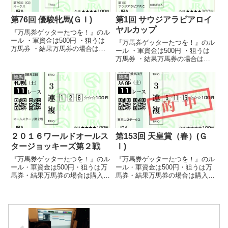
第76回 優駿牝馬(ＧＩ)
第1回 サウジアラビアロイ
ヤルカップ
『万馬券ゲッターたつを！』のル
ール ・軍資金は500円 ・狙うは
『万馬券ゲッターたつを！』のル
万馬券 ・結果万馬券の場合は購
ール ・軍資金は500円 ・狙うは
入してもよい（直前オッズで変動
万馬券 ・結果万馬券の場合は購
あった場合は許す） ・万馬券は
入してもよい（直前オッズで変動
基本当たらないので、はずれても
あった場合は許す） ・誕生日馬
競馬
競馬
すねない（笑） ・高配当を取っ
券は万馬券でなくても購入しても
たら読者に還元するとかしな...
良い ・万馬券は基本当たらない
ので、はずれてもすねない（...
２０１６ワールドオールス
第153回 天皇賞（春）(Ｇ
タージョッキーズ第２戦
Ⅰ)
『万馬券ゲッターたつを！』のル
『万馬券ゲッターたつを！』のル
ール・軍資金は500円・狙うは万
ール・軍資金は500円・狙うは万
馬券・結果万馬券の場合は購入し
馬券・結果万馬券の場合は購入し
てもよい（直前オッズで変動あっ
てもよい（直前オッズで変動あっ
た場合は許す）・誕生日馬券は万
た場合は許す）・誕生日馬券は万
馬券でなくても購入しても良い・
馬券でなくても購入しても良い・
万馬券は基本当たらないので、は
万馬券は基本当たらないので、は
ずれてもすねない（笑）・高配...
ずれてもすねない（笑）・高配...