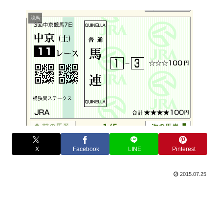
競馬
X
Facebook
LINE
Pinterest
2015.07.25