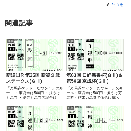
たつを
関連記事
競馬
競馬
新潟11R 第35回 新潟２歳
第63回 日経新春杯(ＧⅡ)＆
ステークス(ＧⅢ)
第56回 京成杯(ＧⅢ)
『万馬券ゲッターたつを！』のル
『万馬券ゲッターたつを！』のル
ール ・軍資金は500円 ・狙うは
ール・軍資金は500円・狙うは万
万馬券 ・結果万馬券の場合は購
馬券・結果万馬券の場合は購入し
入してもよい（直前オッズで変動
てもよい（直前オッズで変動あっ
あった場合は許す） ・誕生日馬
た場合は許す）・誕生日馬券は万
競馬
競馬
券は万馬券でなくても購入しても
馬券でなくても購入しても良い・
良い ・万馬券は基本当たらない
万馬券は基本当たらないので、は
ので、はずれてもすねない（...
ずれてもすねない（笑）・高配...