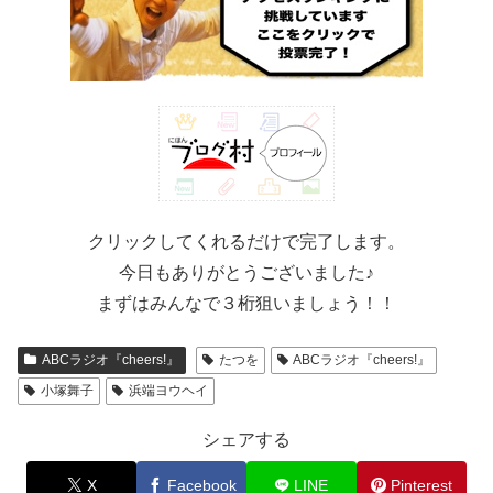
クリックしてくれるだけで完了します。
今日もありがとうございました♪
まずはみんなで３桁狙いましょう！！
ABCラジオ『cheers!』
たつを
ABCラジオ『cheers!』
小塚舞子
浜端ヨウヘイ
シェアする
X
Facebook
LINE
Pinterest