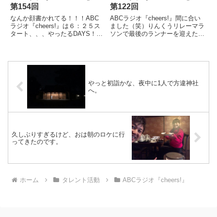
第154回
第122回
なんか顔書かれてる！！！ABC
ABCラジオ『cheers!』間に合い
ラジオ『cheers!』は６：２５ス
ました（笑）りんくうリレーマラ
タート、、、やったるDAYS！こ
ソンで最後のランナーを迎えたと
の日にふさわしかったのかは謎で
同時に、、、ABCに猛ダッシュ
すが、、、オープニングで先日あ
です。そして、なんとか間に合い
った、スタバの話を。いや、、、
ました。同窓会の話とかちょっと
これリアルに困りましたか
北海道の話しましたけど、、、失
ら。。。本当にその方が火傷な...
恋話のコーナーがなかな...
やっと初詣かな、夜中に1人で方違神社
へ。
久しぶりすぎるけど、おは朝のロケに行
ってきたのです。
ホーム
タレント活動
ABCラジオ『cheers!』