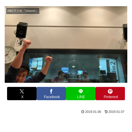
ABCラジオ『cheers!』
X
Facebook
LINE
Pinterest
2019.01.06
2019.01.07