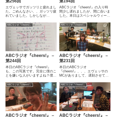
第256回
第194回
エヴェッサでガッツリと疲れまし
ABCラジオ『cheers!』の入り時
た。ごめんなさい、、ガッツリ疲
間少し遅れましたが、間に合いま
れていました。しかしなが
した。本日はスペシャルウィーク
ら、、、ABCラジオ『cheers!』
ってことで、スペシャルなCDプ
のメンバーに会うと頑張らんとあ
レゼント企画がありました。僕は
ABCラジオ『cheers!』
ABCラジオ『cheers!』
かんなとエネルギー沸いてきま
徳永英明さんの豪華なアルバム！
す。当日に知りましたが、、、今
ぜひとも、聞きまくってください
日は短縮バージョン、、、ちょ
♪僕が欲しいくらいのボ...
っ...
ABCラジオ『cheers!』 –
ABCラジオ『cheers!』 –
第244回
第231回
本日のABCラジオ『cheers!』
本日のABCラジオ
も、この写真です。完全に僕のこ
『cheers!』、、、エヴェッサの
とを嫌いな人がいますよね？僕の
MCがありまして、遅刻させても
味方が欲しいです。。。そんなこ
らいました。どっちは、、、僕が
とで、本日は10分押しでスター
夜中に録音したやつが流されてた
ABCラジオ『cheers!』
ABCラジオ『cheers!』
トした番組。こづやんも僕もおか
みたいなんですが、、、非常に悪
んの言葉に関して、、、「ブサブ
意のある写真がTwitterに流れてき
サ」ってのと、「ねころぶ...
て驚きました。エヴェッサ終わ...
ABCラジオ『cheers!』 –
ABCラジオ『cheers!』 –