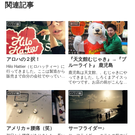
関連記事
ハワイ編
旅日記
アロハの２択！
『天文館むじゃき』→『ブ
ルーライト』 鹿児島
Hilo Hattier（ヒロハッティー）に
行ってきました。ここは製造から
鹿児島は天文館、、むじゃきにや
販売まで自分の会社でやっている
ってきました。しろくまアイスっ
ので、良いものが安くあるそうで
てやつです。お店の前がこんな感
す。そんな噂を聞きつけてやって
じです。かわいいけど、ゴージャ
きましたが、めちゃくちゃ種類が
ス☆ほらね、、、なんか要所要
ハワイ編
ハワイ編
ありました。結構、広い中にアロ
所、豪華♪白熊って、、、こんな
ハが大量に！そん...
感じのメニューなんですね。レギ
ュラーとベビーがあるみたい。こ
れ...
アメリカ＝腰痛（笑）
サーフライダー♪