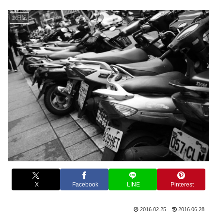
旅日記
X
Facebook
LINE
Pinterest
2016.02.25
2016.06.28