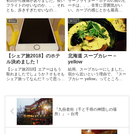
初日から腰痛がありました。長い
サーフライダー・ホテルの前のビ
フライトのせいなのか、、、それ
ーチは、、、非常に雰囲気がい
とも、歩きすぎたせいなの
い。カーブの感じとかも最高
か、、、理由はどうあれ、腰痛が
（笑）このホテル高いんだろう
ひどい。まぁ他の方に迷惑はかけ
な、、、レストランもビーチから
旅日記
旅日記
れないので耐えますが。。。そう
見えてて、サンセットの時間は数
いえば、ミルウォーキーに行った
ヶ月前から予約でいっぱいになる
時も、同じく腰痛がひどかった
らしい。すんげぇ〜。。ハワイア
な。その...
ンのライ...
【シェア旅2018】のホテ
北海道 スープカレー −
ル決めました！
yellow
【シェア旅2018】エアーはもう
結局、スープカレーにしました。
取れましたでしょうか？そもそも
宿から近いという理由で、『スー
シェア旅ってなんだ？って思って
プカレー yellow』ってところ。
る人も多いと思います。せっかく
すすきのの南３西１ってところ。
なのでこの機会にちゃんと説明し
ゲームセンターを突っ切ったとこ
ておきます。シェア旅ってなに？
ろにあります。店内は結構、広か
ネット上にオンラインの旅のしお
ったなぁ〜♪奥行きのあるお店
りの雛形を僕がアップします。...
で、なんかライブでもやって...
『九份老街（千と千尋の神隠しの場
所）』 – 台湾