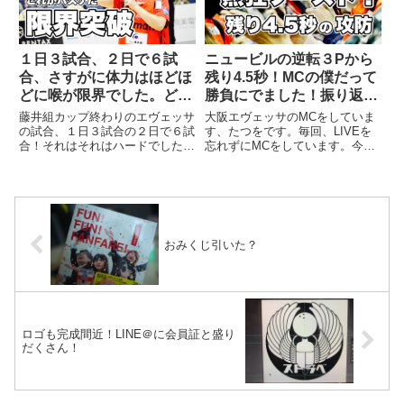
ず...
１日３試合、２日で６試
ニュービルの逆転３Pから
合、さすがに体力はほどほ
残り4.5秒！MCの僕だって
どに喉が限界でした。どう
勝負にでました！振り返っ
も手が抜けない体質なんで
たら怖いよな。
藤井組カップ終わりのエヴェッサ
大阪エヴェッサのMCをしていま
すよね。
の試合、１日３試合の２日で６試
す、たつをです。毎回、LIVEを
合！それはそれはハードでした。
忘れずにMCをしています。今回
ただ、高校生からは一生懸命は感
のゲームのようにブースターさん
動を与える！プロからは勝負の厳
が大阪一丸になった瞬間はそれは
しさを教えてもらった気がしま
もう鳥肌モノですよ！
す。
おみくじ引いた？
ロゴも完成間近！LINE＠に会員証と盛り
だくさん！