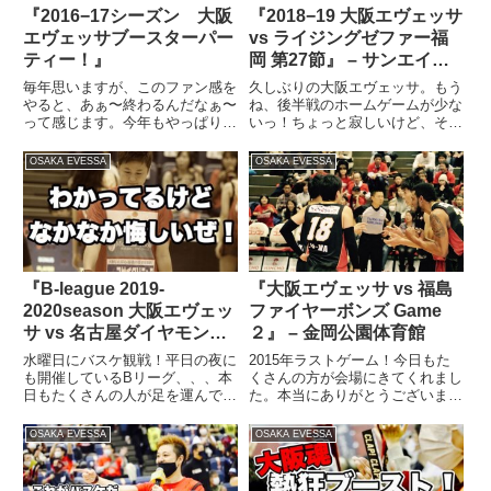
『2016−17シーズン 大阪
『2018−19 大阪エヴェッサ
エヴェッサブースターパー
vs ライジングゼファー福
ティー！』
岡 第27節』 – サンエイワ
ーク住吉スポーツセンター
毎年思いますが、このファン感を
久しぶりの大阪エヴェッサ。もう
やると、あぁ〜終わるんだなぁ〜
ね、後半戦のホームゲームが少な
って感じます。今年もやっぱり同
いっ！ちょっと寂しいけど、その
じように感じました。みんなと飲
分、楽しんでやろうと気合を入れ
み物片手にお疲れ様ー！かんぱー
てきました！まぁ僕はそんなに楽
OSAKA EVESSA
OSAKA EVESSA
い！と盛り上がるわけです。結果
しんでたらあかんのやけど
はどうあれ、一緒に戦いましたか
ね、、、それでも楽しむんやけど
らね。本当に１シーズン通し
ね♪ということで、住スポはおお
て、...
きにア...
『B-league 2019-
『大阪エヴェッサ vs 福島
2020season 大阪エヴェッ
ファイヤーボンズ Game
サ vs 名古屋ダイヤモンド
２』 – 金岡公園体育館
ドルフィンズ』
水曜日にバスケ観戦！平日の夜に
2015年ラストゲーム！今日もた
も開催しているBリーグ、、、本
くさんの方が会場にきてくれまし
日もたくさんの人が足を運んでく
た。本当にありがとうございまし
れました。ほんまにおおきにで
た。応援練習もみんなで楽しんで
す。今日のゲームは『大阪エヴェ
くれて嬉しかった。やっぱりたく
OSAKA EVESSA
OSAKA EVESSA
ッサ vs 名古屋ダイヤモンドドル
さんの方に楽しんでもらいたいの
フィンズ』です。実際、どのくら
で☆さて、さて、、、２試合
い勝ってないんかな？記憶にあ...
目、、、相手は昨日の反省点を必