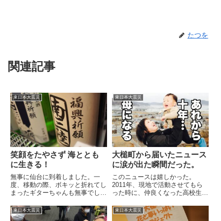
たつを
関連記事
東日本大震災
東日本大震災
笑顔をたやさず 海ととも
大槌町から届いたニュース
に生きる！
に涙が出た瞬間だった。
無事に仙台に到着しました。一
このニュースは嬉しかった。
度、移動の際、ボキッと折れてし
2011年、現地で活動させてもら
まったギターちゃんも無事でし
った時に、仲良くなった高校生の
た。さて、ここからまた運転です
女の子。自分たちのことでもしん
よ（笑）レンタカーを借りて、こ
どいのに避難所のことを手伝った
東日本大震災
東日本大震災
こから大槌町を目指します。ちな
り、強くて弱い女の子だった。そ