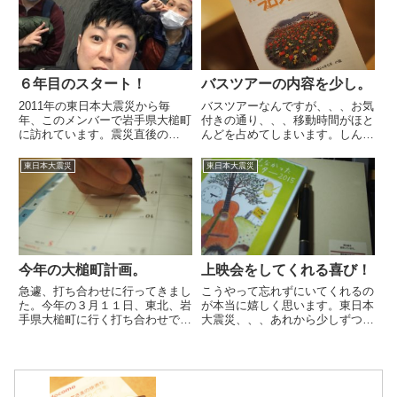
みに、昼ごはんも食べないとなん
の子が強い強いママになったって
で、とりあえず、南三陸 さんさ
ニュース。涙が出たよ。嬉しかっ
ん商...
た。
６年目のスタート！
バスツアーの内容を少し。
2011年の東日本大震災から毎
バスツアーなんですが、、、お気
年、このメンバーで岩手県大槌町
付きの通り、、、移動時間がほと
に訪れています。震災直後の
んどを占めてしまいます。しんど
2011年に看護師として大槌町に
いという方もいるとは思います
入ったときの景色は壮絶だった。
が、、、大槌町ってそんな場所な
東日本大震災
東日本大震災
今でもはっきりと覚えています。
んです。今もまだ電車が通ってな
帰りにもらった１本のギター。あ
くて、バスも本数は少ない、、、
のギターが繋いでくれた人の縁。
そんな場所に行くんです。覚悟だ
き...
け...
今年の大槌町計画。
上映会をしてくれる喜び！
急遽、打ち合わせに行ってきまし
こうやって忘れずにいてくれるの
た。今年の３月１１日、東北、岩
が本当に嬉しく思います。東日本
手県大槌町に行く打ち合わせで
大震災、、、あれから少しずつ日
す。いろいろ調整しないといけま
を重ねています。今年また岩手県
せん。もちろん、自分のスケジュ
の大槌町にいくわけですが、いろ
ールもそうですが、ライブ会場を
んな気持ちを持ってます。もちろ
おさえたり、、、宿やレンタカ
ん、街がどうなってるかも見てみ
ー、さらにはエアーまで。結構、
たい。そして、感情の動きとか