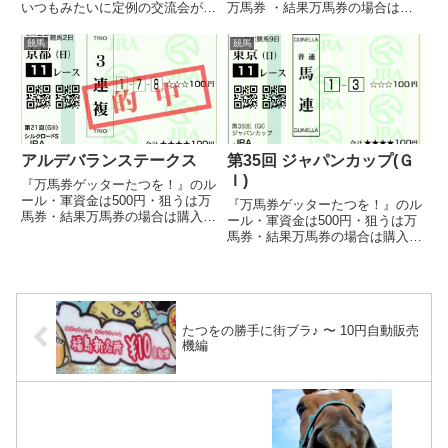
いつもみたいに定例の交流会がで
万馬券 ・結果万馬券の場合は購
きない。というのも、それだけの
入してもよい（直前オッズで変動
人数が入れるお店がない（笑）こ
あった場合は許す） ・万馬券は
競馬
競馬
の次の大会とかは、もっとその辺
基本当たらないので、はずれても
考えたい♪交流会こそたつをカッ
すねない（笑） ・高配当を取っ
プですから！いろいろ考えます
たら読者に還元するとかしな...
が...
アルデバランステークス
第35回 ジャパンカップ(Ｇ
Ｉ)
『万馬券ゲッターたつを！』のル
ール・軍資金は500円・狙うは万
『万馬券ゲッターたつを！』のル
馬券・結果万馬券の場合は購入し
ール・軍資金は500円・狙うは万
てもよい（直前オッズで変動あっ
馬券・結果万馬券の場合は購入し
た場合は許す）・誕生日馬券は万
てもよい（直前オッズで変動あっ
馬券でなくても購入しても良い・
た場合は許す）・誕生日馬券は万
万馬券は基本当たらないので、は
馬券でなくても購入しても良い・
ずれてもすねない（笑）・高配...
万馬券は基本当たらないので、は
ずれてもすねない（笑）・高配...
たつをの勝手に街ブラ♪ 〜 10円自動販売
機編