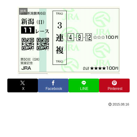
競馬
X
Facebook
LINE
Pinterest
2015.08.16