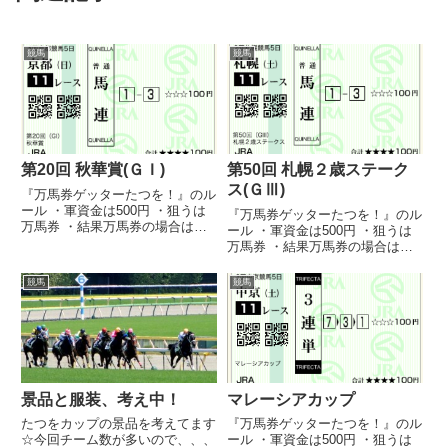
競馬
競馬
第20回 秋華賞(ＧＩ)
第50回 札幌２歳ステーク
ス(ＧⅢ)
『万馬券ゲッターたつを！』のル
ール ・軍資金は500円 ・狙うは
『万馬券ゲッターたつを！』のル
万馬券 ・結果万馬券の場合は購
ール ・軍資金は500円 ・狙うは
入してもよい（直前オッズで変動
万馬券 ・結果万馬券の場合は購
あった場合は許す） ・誕生日馬
入してもよい（直前オッズで変動
券は万馬券でなくても購入しても
あった場合は許す） ・誕生日馬
競馬
競馬
良い ・万馬券は基本当たらない
券は万馬券でなくても購入しても
ので、はずれてもすねない（...
良い ・万馬券は基本当たらない
ので、はずれてもすねない（...
景品と服装、考え中！
マレーシアカップ
たつをカップの景品を考えてます
『万馬券ゲッターたつを！』のル
☆今回チーム数が多いので、、、
ール ・軍資金は500円 ・狙うは