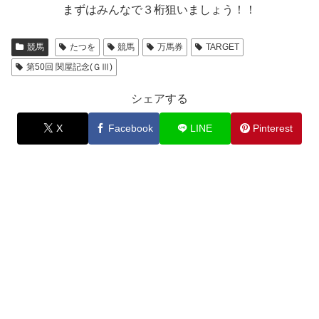
まずはみんなで３桁狙いましょう！！
競馬
たつを
競馬
万馬券
TARGET
第50回 関屋記念(ＧⅢ)
シェアする
X
Facebook
LINE
Pinterest