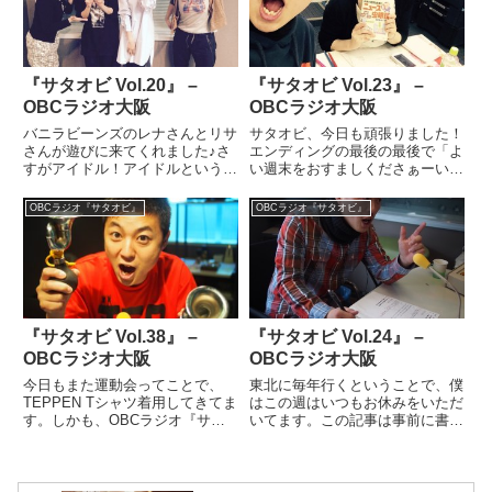
を割いて、東北のお話をさせて
ることが目的で、早起きして行っ
も...
たことがあ...
『サタオビ Vol.20』 –
『サタオビ Vol.23』 –
OBCラジオ大阪
OBCラジオ大阪
バニラビーンズのレナさんとリサ
サタオビ、今日も頑張りました！
さんが遊びに来てくれました♪さ
エンディングの最後の最後で「よ
すがアイドル！アイドルというか
い週末をおすましくださぁーい」
大人のアイドル！もうトークが素
と噛みました。いいんですよ♪僕
晴らしい！そして、適当に話しな
のことを神様、、、噛様と呼んで
OBCラジオ『サタオビ』
OBCラジオ『サタオビ』
い感じが非常に素敵でした。また
くれても☆相馬先生から本もいた
大阪に来たときはゲストに来て欲
だいてハッピーハッピーです☆ね
しいなぁ〜♪２月３日に発売さ
っ、、、お嬢さん♪さて、今日
れ...
の...
『サタオビ Vol.38』 –
『サタオビ Vol.24』 –
OBCラジオ大阪
OBCラジオ大阪
今日もまた運動会ってことで、
東北に毎年行くということで、僕
TEPPEN Tシャツ着用してきてま
はこの週はいつもお休みをいただ
す。しかも、OBCラジオ『サタ
いてます。この記事は事前に書か
オビ』はハッピーウィークってこ
せてもらったんですが、電話での
とで、、、ちょうどいいですよ
出演とかできてたらいいなって思
ね！TEPPEN目指しましょう！
ってるんですが、、、。東北での
ということで、今日もお便りたく
状況がわからないので、今の所、