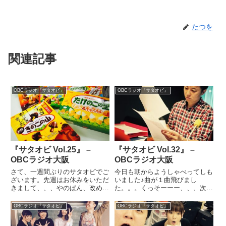
たつを
関連記事
OBCラジオ『サタオビ』
OBCラジオ『サタオビ』
『サタオビ Vol.25』 –
『サタオビ Vol.32』 –
OBCラジオ大阪
OBCラジオ大阪
さて、一週間ぶりのサタオビでご
今日も朝からようしゃべってしも
ざいます。先週はお休みをいただ
いました♪曲が１曲飛びまし
きまして、、、やのぱん、改めて
た。。。くっそーーー、、、次回
ありがとうございました！今日も
は、オープニング15分でパチッ
楽しく放送させてもらいました♪
とやりますわ♪ふはははっ☆サタ
OBCラジオ『サタオビ』
OBCラジオ『サタオビ』
たくさんお便りありがとうござい
ヲA・サタヲBのコーナー
ました！そして、番組の中で時間
は、、、「モーニングを外で食べ