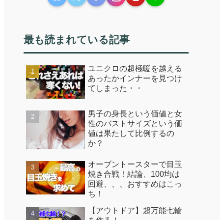
最も読まれている記事
ユニクロの超極暖を越える
あったかインナーを見つけ
てしまった・・
男子の身長という価値と女
性のバストサイズという価
値は果たして比例するの
か？
オーブントースターで目玉
焼き合戦！結論、100均は
回避、、、おすすめはこっ
ち！
【アウトドア】超万能七輪