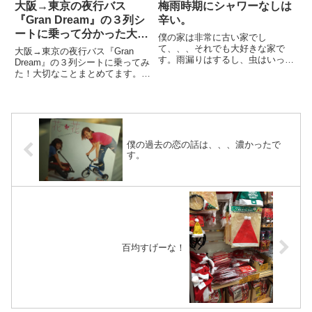
大阪→東京の夜行バス
梅雨時期にシャワーなしは
『Gran Dream』の３列シ
辛い。
ートに乗って分かった大切
僕の家は非常に古い家でし
なこと！どうせならバスプ
て、、、それでも大好きな家で
大阪→東京の夜行バス『Gran
す。雨漏りはするし、虫はいっぱ
ロになりたい！
Dream』の３列シートに乗ってみ
いでてくるし、、、砂壁は落ちて
た！大切なことまとめてます。そ
くるし、床に穴まで空いて
れだけでなく必要なアイテムもま
る。。。でも大好きな家です。台
とめておきました。ぜひ参考にし
風の日には、屋根の上に登って瓦
てください♪
の修理をしたり、、、雨漏りの時
はベランダから...
僕の過去の恋の話は、、、濃かったで
す。
百均すげーな！