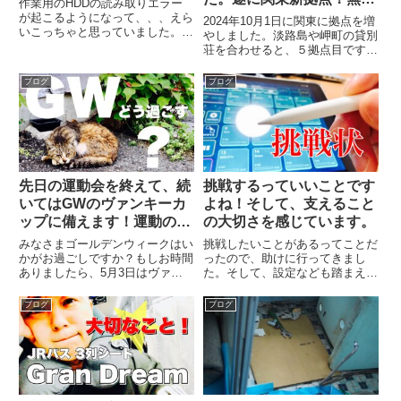
作業用のHDDの読み取りエラー
にカギもらえました！
が起こるようになって、、、えら
2024年10月1日に関東に拠点を増
いこっちゃと思っていました。急
やしました。淡路島や岬町の貸別
遽、HDDを買いました。２Tの
荘を合わせると、５拠点目です
HDDと3.5inchのケースと。慌て
ね。えらいこっちゃですね。とは
てデータを引っこ抜きましたが、
いえ、仕事をいただけることがた
ブログ
ブログ
取り出せない状態になってなくて
だただありがたいですよね。一生
よかったです。まぁそん...
懸命頑張りたいと思います。
先日の運動会を終えて、続
挑戦するっていいことです
いてはGWのヴァンキーカ
よね！そして、支えること
ップに備えます！運動の季
の大切さを感じています。
節になってきましたね。
みなさまゴールデンウィークはい
挑戦したいことがあるってことだ
かがお過ごしですか？もしお時間
ったので、助けに行ってきまし
ありましたら、5月3日はヴァン
た。そして、設定なども踏まえて
キーカップの観戦なんてどうです
ほぼすべてをやってきました。ど
か？抽選会にも参加できますよ！
んなふうに使われるか、、、非常
ブログ
ブログ
案外当たるので♪
に楽しみであります。