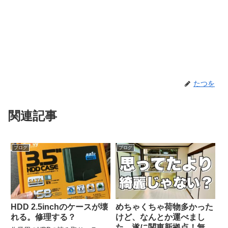
たつを
関連記事
ブログ
ブログ
HDD 2.5inchのケースが壊
めちゃくちゃ荷物多かった
れる。修理する？
けど、なんとか運べまし
た。遂に関東新拠点！無事