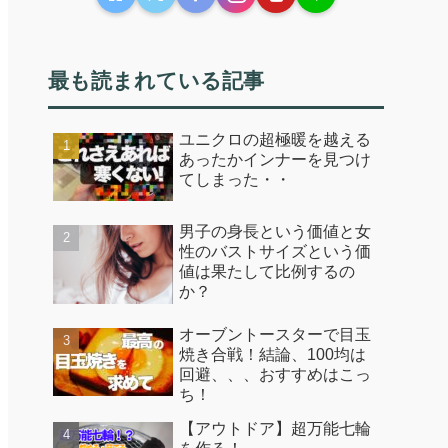
最も読まれている記事
ユニクロの超極暖を越える
あったかインナーを見つけ
てしまった・・
男子の身長という価値と女
性のバストサイズという価
値は果たして比例するの
か？
オーブントースターで目玉
焼き合戦！結論、100均は
回避、、、おすすめはこっ
ち！
【アウトドア】超万能七輪