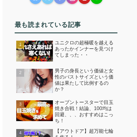
最も読まれている記事
ユニクロの超極暖を越える
あったかインナーを見つけ
てしまった・・
男子の身長という価値と女
性のバストサイズという価
値は果たして比例するの
か？
オーブントースターで目玉
焼き合戦！結論、100均は
回避、、、おすすめはこっ
ち！
【アウトドア】超万能七輪