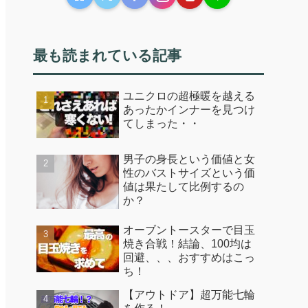
最も読まれている記事
ユニクロの超極暖を越える
あったかインナーを見つけ
てしまった・・
男子の身長という価値と女
性のバストサイズという価
値は果たして比例するの
か？
オーブントースターで目玉
焼き合戦！結論、100均は
回避、、、おすすめはこっ
ち！
【アウトドア】超万能七輪