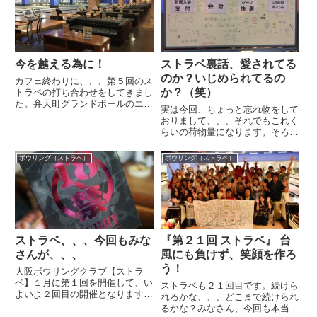
今を越える為に！
ストラベ裏話、愛されてる
のか？いじめられてるの
カフェ終わりに、、、第５回のス
か？（笑）
トラベの打ち合わせをしてきまし
た。弁天町グランドボールのエー
実は今回、ちょっと忘れ物をして
ス営業マン、遅い時間までありが
おりまして、、、それでもこれく
とうございました♪エースはいろ
らいの荷物量になります。そろそ
んな企画をほんとに親身になって
ろほんまに倉庫を借りたいくらい
一緒に考えてくれます。だがだ
です。まじで家の中、イベントの
ボウリング（ストラベ）
ボウリング（ストラベ）
が、、、僕はBINBOWを貫こう...
荷物だらけになってるんで。ん
で、帽子を忘れてたんですが、こ
んな日に限って、、、「帽子ない
で...
ストラベ、、、今回もみな
『第２１回 ストラベ』 台
さんが、、、
風にも負けず、笑顔を作ろ
う！
大阪ボウリングクラブ【ストラ
ベ】１月に第１回を開催して、い
ストラベも２１回目です。続けら
よいよ２回目の開催となります。
れるかな、、、どこまで続けられ
現在は３５人ほどの人が参加して
るかな？みなさん、今回も本当に
くれる予定になっています。大人