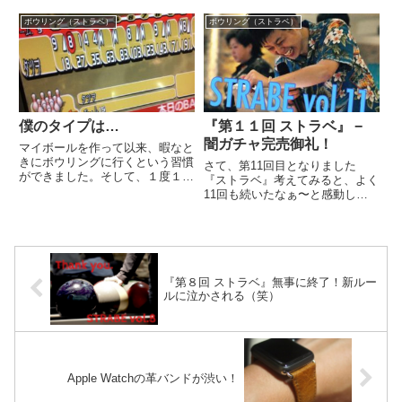
ありがとうございました♪日々頑
も子供も楽しめるボウリングです
張ってます、、、本当に、
ボウリング（ストラベ）
ボウリング（ストラベ）
ので、ぜひ、ご参加いただけたら
日々。。。受付などももう本当に
と思っています。そんな中、、、
ありがたいことで、手伝ってもら
ま...
えています。感謝です。みんな極
めてき...
僕のタイプは…
『第１１回 ストラベ』 −
闇ガチャ完売御礼！
マイボールを作って以来、暇なと
きにボウリングに行くという習慣
さて、第11回目となりました
ができました。そして、１度１人
『ストラベ』考えてみると、よく
で行くと、１人でボウリングをす
11回も続いたなぁ〜と感動して
るということに慣れてしまった。
おります。来年とか、1月の1周
これは危険な感じです。結婚した
年の時とかほんまにもっと感じる
いしたいっていうてる人がペット
んだと思う。毎月続けるってほん
を飼うくらい危険です。いや、
まに大変なんですよね。その支え
結...
って簡単で、こうやってスタッフ
と...
『第８回 ストラベ』無事に終了！新ルー
ルに泣かされる（笑）
Apple Watchの革バンドが渋い！