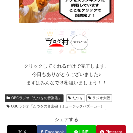
クリックしてくれるだけで完了します。
今日もありがとうございました♪
まずはみんなで３桁狙いましょう！！
OBCラジオ『たつをの音楽砲』
たつを
ラジオ大阪
OBCラジオ『たつをの音楽砲（ミュージックバズーカー）
シェアする
X
Facebook
LINE
Pinterest