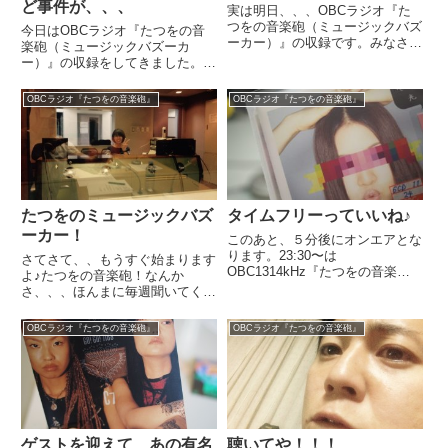
ど事件が、、、
実は明日、、、OBCラジオ『た
つをの音楽砲（ミュージックバズ
今日はOBCラジオ『たつをの音
ーカー）』の収録です。みなさま
楽砲（ミュージックバズーカ
のお便りがないとフリートークで
ー）』の収録をしてきました。ほ
きない病というのにかかっており
んとにお便りがたくさん届いて
まして、、どうかお力添えをいた
て、、、めっちゃハッピーです♪
OBCラジオ『たつをの音楽砲』
OBCラジオ『たつをの音楽砲』
だけないものでしょうか？テーマ
んでさ、、、お名前（フルネー
なんてありません。いや、それ
ム）＆住所が書いてないことが多
な...
くて、、、ステッカープレゼント
ができな...
たつをのミュージックバズ
タイムフリーっていいね♪
ーカー！
このあと、５分後にオンエアとな
ります。23:30〜は
さてさて、、もうすぐ始まります
OBC1314kHz『たつをの音楽
よ♪たつをの音楽砲！なんか
砲』いつも聞いてくれてるみなさ
さ、、、ほんまに毎週聞いてくれ
ま、本当にありがとうございま
てる人がいるみたいで、、、なん
す。久しぶりのジャケットだけみ
かさ、、、嬉しいんだ。。。正
OBCラジオ『たつをの音楽砲』
OBCラジオ『たつをの音楽砲』
て、アーティスト当てるやつ！さ
直、、、どう伝えていいかわから
ぁ〜てわかるかしら？そしてこち
んけど、、、嬉しいんだ。メッセ
ら？！...
ージとかも、、、『MUSIC
MoG...
ゲストを迎えて、あの有名
聴いてや！！！