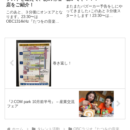
店をご紹介！
またまたバズーカー予告をしにや
ってきました♪このあと３分後ス
このあと、３分後にオンエアとな
タートします！23:30〜は
ります。23:30〜は
OBC1314kHz『たつをの音楽
OBC1314kHz『たつをの音楽
砲』聞いてね♪お便りくれるとも
砲』いつも聞いてくれてるみなさ
っと嬉しいです。宛先は、、、メ
ま、本当にありがとうございま
ールアドレスは、
す。さて、今日のタイトルとブッ
tmb@obc1314.co.jpです。ゲ...
クレットでアーティスト予想のコ
ーナーです。あっ、、ばれて
る。。。今...
巻き返し！
『J:COM park 10月前半号』 – 産業交流
フェア
ホーム
タレント活動
OBCラジオ『たつをの音楽