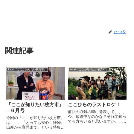
たつを
関連記事
k-cat『ここが知りたい枚方市』
k-cat『ここが知りたい枚方市』
『ここが知りたい枚方市』
ここひらのラストロケ！
– ６月号
前回の収録の時に発表して、、、
今、放送中なのかな？それで知っ
今回の『ここが知りたい枚方市』
てる方もいると思いますが、、、
は、、、「とっても安心！妊婦、
『ここが知りたい枚方市』２０１
出産から育児まで」という特集で
５年９月の放送を持って終了とな
収録してきました。前回に引き続