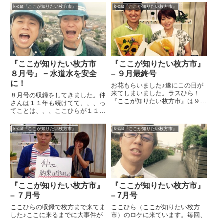
ります。長く続いた番組なだけに
き、、、僕が楽する収録タイプで
k-cat『ここが知りたい枚方市』
k-cat『ここが知りたい枚方市』
本当に辛いです。特に仲さんは番
した（笑）仲にゃん、、、ちゃう
組始まってから１１年？ずっと
わ、、、仲さん、、、頑張ってニ
こ...
ュースを読んでおりました。僕
は...
『ここが知りたい枚方市
『ここが知りたい枚方市』
８月号』 − 水道水を安全
– ９月最終号
に！
お花もらいました♪遂にこの日が
来てしまいました。ラスひら！
８月号の収録をしてきました。仲
『ここが知りたい枚方市』は９月
さんは１１年も続けてて、、、っ
の放送を持って終了します。立ち
てことは、、、ここひらが１１年
上げからしたら１１年ですかね？
目ってことかぁ〜♪僕は早いもん
仲さんは初回からの担当なの
で、５年もやってるんだって
k-cat『ここが知りたい枚方市』
k-cat『ここが知りたい枚方市』
で、、、それに比べたら期間は短
（笑）時間が過ぎるのが早すぎ
いですが、本当にお世話になりま
る！おかげで、枚方を結構詳しく
した。...
なりました♪浄水場！枚方の水、
約８割...
『ここが知りたい枚方市』
『ここが知りたい枚方市』
– ７月号
– 7月号
ここひらの収録で枚方まで来てま
ここひら（ここが知りたい枚方
した♪ここに来るまでに大事件が
市）のロケに来ています。毎回、