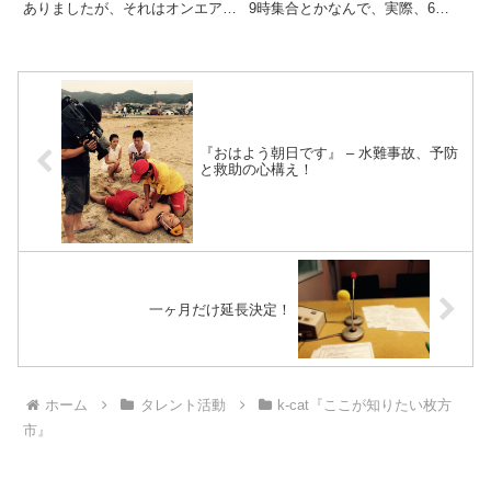
ありましたが、それはオンエアを
9時集合とかなんで、実際、6時
お楽しみください。”約束は守り
起きとかになるんです（笑）さ
ましょう”というのは、その内容
て、、、今回はひっさしぶりの歴
のことです！さて、今回の特集
史シリーズ！僕の比較的好きなや
は、、、『京街道を歩こう！』と
つです。なんでかというと、歴史
いうことで、恒例の和田さんとひ
について教えてくれる方が、かな
た...
りマ...
『おはよう朝日です』 – 水難事故、予防
と救助の心構え！
一ヶ月だけ延長決定！
ホーム
タレント活動
k-cat『ここが知りたい枚方
市』