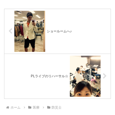
て、、、時代と共に変わるんです
て、ほんとに一瞬で終わります。
よね。知識、技術は磨かないと錆
なので頑張って濃縮バージョンに
びついてしまうからね。知識をも
なるようにがんばりました♪今日
っ...
の虫どっち、、、僕は森山直...
ショールームへ♪
PLライブのリハーサル☆
ホーム
医療
防災士