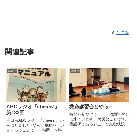
たつを
関連記事
防災士
看護師
ABCラジオ『cheers!』 –
救命講習会とやら♪
第132回
時間を見つけて、、、救急講習会
に来ています。大切なことです。
今日もABCラジオ『cheers!』が
看護師である以上、どんな状況に
んばりました♪なんと短縮バージ
なっても人を助けたい。っていう
ョンってことで、３時間→２時
かさ、こういう医療の知識だっ
間！！！この１時間って大きく