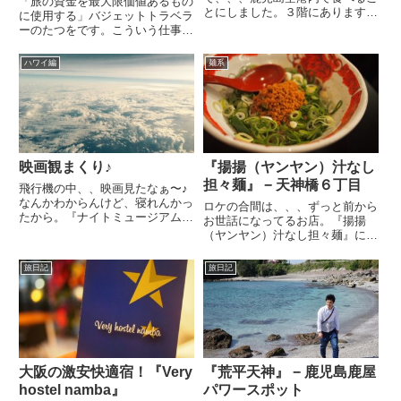
「旅の資金を最大限価値あるもの
とにしました。３階にあります
に使用する」バジェットトラベラ
『米米麦麦』というお店。一緒に
ーのたつをです。こういう仕事を
行った人が頼んだのがヒレカツ
するようになって、いろんな国に
膳、、、僕が頼んだのは、黒豚の
旅をしています。1人でちょっと
ハワイ編
麺系
とんかつ膳！はじめに言っておき
そこまで。旅は人生の縮図だと語
ますが、、、このお店に来た
る人もいてますね。僕にとっては
ら、、、...
なんだろうか。いろんな刺激に
も...
映画観まくり♪
『揚揚（ヤンヤン）汁なし
担々麺』 − 天神橋６丁目
飛行機の中、、映画見たなぁ〜♪
なんかわからんけど、寝れんかっ
ロケの合間は、、、ずっと前から
たから。『ナイトミュージアム
お世話になってるお店。『揚揚
エジプト王の秘密』まぁじわ〜ん
（ヤンヤン）汁なし担々麺』に来
と観れる感じかな（笑）『るろう
たよ♪天満の商店街の中にある小
に剣心 伝説の最期編』いいね
さなお店なんですが、お昼時は満
旅日記
旅日記
ぇ〜 スピード感☆『るろうに剣
員ですよ。食券を買った後は、テ
心 京都大作戦』志々雄との戦
ーブルで聞かれます。唐辛子＝辛
い...
さ四川山椒＝痺れここは汁なしの
担...
大阪の激安快適宿！『Very
『荒平天神』 − 鹿児島鹿屋
hostel namba』
パワースポット