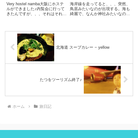
Very hostel namba大阪にホステ
海岸線を走ってると、、、突然、
ルができました♪内覧会に行って
鳥居みたいなのが出現する。海も
きたんですが、、、それはそれは
綺麗で、なんか神社みたいなのが
美しかった。ホステルって海外で
ある。車を停めて、行ってみた。
は有名になってますよね？僕も、
『荒平天神』というらしい。綺麗
海外でホテルを探す時、基本一人
な砂浜もあって、、、野草もあっ
旅なので、まずホステルから探し
て（笑）とにかくいいロケーショ
ます。なんばか...
ンな場所です。映画のロケ地に
も...
北海道 スープカレー − yellow
たつをツーリズム終了♪
ホーム
旅日記