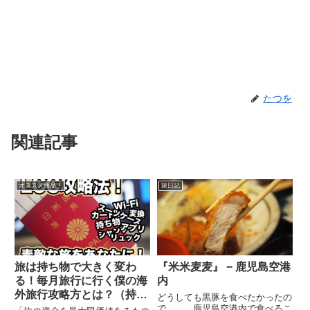
たつを
関連記事
オススメ商品！
旅日記
旅は持ち物で大きく変わ
『米米麦麦』 − 鹿児島空港
る！毎月旅行に行く僕の海
内
外旅行攻略方とは？（持ち
どうしても黒豚を食べたかったの
物リストあり）
で、、、鹿児島空港内で食べるこ