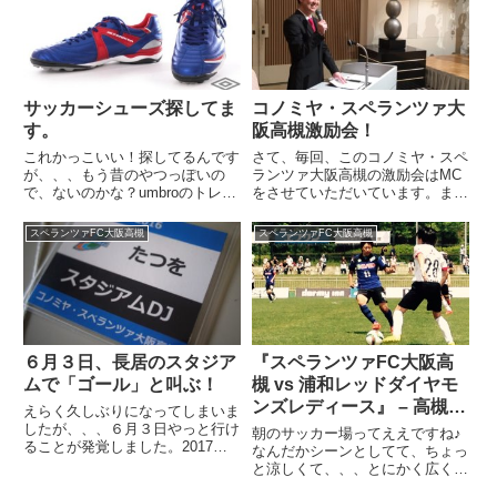
って思いながらも、、、連絡...
行った試合は見事なほどに快勝
し、「ゴーーーーール！」を何
度...
サッカーシューズ探してま
コノミヤ・スペランツァ大
す。
阪高槻激励会！
これかっこいい！探してるんです
さて、毎回、このコノミヤ・スペ
が、、、もう昔のやつっぽいの
ランツァ大阪高槻の激励会はMC
で、ないのかな？umbroのトレシ
をさせていただいています。まぁ
ュー♪サッカーの仕事が決まって
このシーズンスタートはいかんせ
からシューズを探してるんです。
ん資料が少ないんですが、、、そ
スペランツァFC大阪高槻
スペランツァFC大阪高槻
実はサッカーの仕事がしたいと思
れでもやりきる王子です♪基本、
ってて、たまたま、Jリーグのチ
なんとかします！たつをさんオス
ームの方からお声掛けはあった...
スメですといろいろご紹介して
く...
６月３日、長居のスタジア
『スペランツァFC大阪高
ムで「ゴール」と叫ぶ！
槻 vs 浦和レッドダイヤモ
ンズレディース』 – 高槻市
えらく久しぶりになってしまいま
萩谷総合公園サッカー場
したが、、、６月３日やっと行け
朝のサッカー場ってええですね♪
ることが発覚しました。2017プ
なんだかシーンとしてて、ちょっ
レナスなでしこリーグカップ2部
と涼しくて、、、とにかく広く
長居ヤンマーフィールドで13時
て、、、気持ちいいです☆もっと