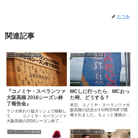
たつを
関連記事
スペランツァFC大阪高槻
スペランツァFC大阪高槻
『コノミヤ・スペランツァ
MCしに行ったら、MCおっ
大阪高槻 2016シーズン終
た時、どうする？
了報告会』
本日、コノミヤ・スペランツァ大
阪高槻の試合がJ-GREEN堺で開
ラジオ終わり猛ダッシュで移動し
催されました。ちょっと連絡がな
て、、、コノミヤ・スペランツァ
いなぁ〜って思いながら、、、自
大阪高槻の2016シーズン終了報
分からメールを送ってたものの、
告会のMCさんしてきました。早
返事がないなぁ〜って思ってまし
いですね。もう１シーズン終わっ
スペランツァFC大阪高槻
スペランツァFC大阪高槻
た。どうなってるんだろうなぁ〜
たわけですから。今シーズン僕が