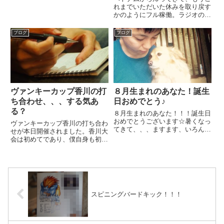
言うてたはず（笑）フルーツの果
べられるわ！
れまでいただいた休みを取り戻す
肉の甘い味もあるねんけど、クラ
かのようにフル稼働。ラジオの収
ッシュナッツの香りがよくて、め
録、テレビの収録、イベントの司
っちゃ爽やかな味になってる！美
会に、ロケと。よくよく考えたら
ブログ
ブログ
味しかったなぁ〜...
ありがたい話ですよね。そんな自
分へたまにはご褒美。
ヴァンキーカップ香川の打
８月生まれのあなた！誕生
ち合わせ、、、する気あ
日おめでとう♪
る？
８月生まれのあなた！！！誕生日
おめでとうございます☆暑くなっ
ヴァンキーカップ香川の打ち合わ
てきて、、、ますます、いろんな
せが本日開催されました。香川大
冷たい床で寝てます。あっちへこ
会は初めてであり、僕自身も初の
っちへ（笑）夜中も、あっちこっ
挑戦。お手伝いしてくれるスタッ
ちで寝てるもんやから怖いです
フくんがすべてをやってみるとい
よ。そんな冷たい床好きの彼も祝
う大会。なかなか難しいことばっ
ってくれてます♪さて、８月も終
かりだと毎晩連絡があります。そ
わ...
うなんですよね、、実は大会を
開...
スピニングバードキック！！！