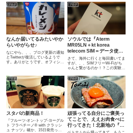
ブログ
ブログ
なんか届いてるみたいやか
ソウルでは『Aterm
らいやがらせ♪
MR05LN＋kt korea
telecom SIM＝データ使い
なにやら、、、ブログ更新の通知
放題』
とTwitterが復活しているようで
さて、海外に行くと毎回書いてま
す。ありがとうです、オフィシャ
すが、、、SIMフリーWi-Fiがち
ルのみなさまがた、、僕もかなり
ゃんと繋がるのか！？この実験か
悪戦苦闘しましたが、、、。そん
らスタートします♪空港にてSIM
なわけで通知が届いてるみたいな
探し、、、、するどころか出たら
ブログ
ブログ
ので、また見てくれてると信じて
すぐにありました（笑）こんな感
ブログを書きます。そして...
じでデカデカとプリペイドSIMっ
て書かれています♪こ...
スタバの新商品！
頑張ってる自分にご褒美っ
てことで、ええお肉食べに
『フルーツ-オン-トップ-ヨーグル
行ってきた！北新地の『た
ト フラペチーノ® with クラッシ
ュ ナッツ』確か、15日発売って
くみ』さん。なんぼでも食
ベトナムから帰ってきて、もうこ