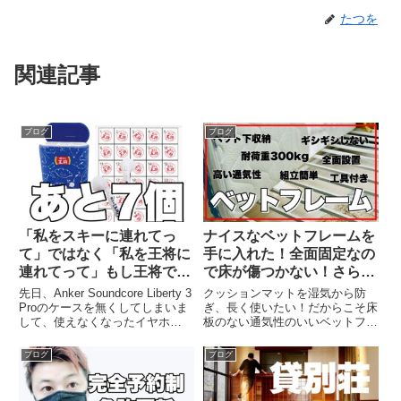
たつを
関連記事
ブログ
ブログ
「私をスキーに連れてっ
ナイスなベットフレームを
て」ではなく「私を王将に
手に入れた！全面固定なの
連れてって」もし王将で働
で床が傷つかない！さらに
いている人がいたら教え
通気性が高くマットレスが
先日、Anker Soundcore Liberty 3
クッションマットを湿気から防
て！
長持ち！
Proのケースを無くしてしまいま
ぎ、長く使いたい！だからこそ床
して、使えなくなったイヤホ
板のない通気性のいいベットフレ
ン。。悲しんでたところに王将の
ームを手に入れました。あと揺れ
チラシを発見！イヤホンがスタン
を防止するために全面設置型。ベ
ブログ
ブログ
プ50個で貰えるっていうやない
ット下は15cmくらいあるので、
か！王将ファンとしては欲しい！
収納ケースがあれば収納も可能。
あと7個。