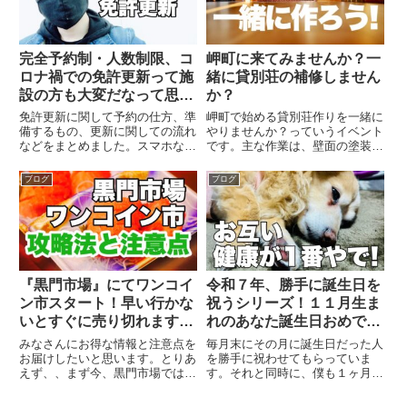
完全予約制・人数制限、コ
岬町に来てみませんか？一
ロナ禍での免許更新って施
緒に貸別荘の補修しません
設の方も大変だなって思っ
か？
た瞬間。
免許更新に関して予約の仕方、準
岬町で始める貸別荘作りを一緒に
備するもの、更新に関しての流れ
やりませんか？っていうイベント
などをまとめました。スマホなど
です。主な作業は、壁面の塗装！
のながら運転での罰則もかなり厳
あとは庭とBBQコーナーを作る
しくなっているので、要チェック
という作業です。
ブログ
ブログ
です。
『黒門市場』にてワンコイ
令和７年、勝手に誕生日を
ン市スタート！早い行かな
祝うシリーズ！１１月生ま
いとすぐに売り切れますの
れのあなた誕生日おめでと
でご注意ください！
う♪
みなさんにお得な情報と注意点を
毎月末にその月に誕生日だった人
お届けしたいと思います。とりあ
を勝手に祝わせてもらっていま
えず、、まず今、黒門市場では、
す。それと同時に、僕も１ヶ月の
ワンコイン市というイベントを開
振り返りをしています。この11
催しています。先日、『大阪つな
月はしっかり喉を潰してしまうと