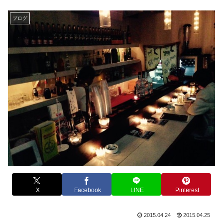
ブログ
X
Facebook
LINE
Pinterest
2015.04.24
2015.04.25