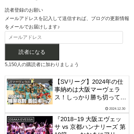
読者登録のお願い
メールアドレスを記入して送信すれば、ブログの更新情報
をメールでお届けします♪
読者になる
5,150人の購読者に加わりましょう
【SVリーグ】2024年の仕
JTマーヴェラス
事納めは大阪マーヴェラ
ス！しっかり勝ち切って首
位をキープしてもらわない
2024.12.30
と！
『2018−19 大阪エヴェッ
OSAKA EVESSA
サ vs 京都ハンナリーズ 第