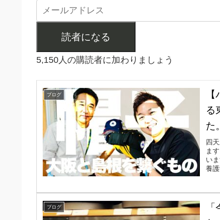
読者になる
5,150人の購読者に加わりましょう
【
ブログ
る
た
四天
ます
いま
養護
「
ブログ