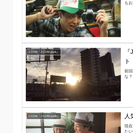
もお
『
J:COM『J:COM park』
ト
前回
な？
人
J:COM『J:COM park』
現在
たい