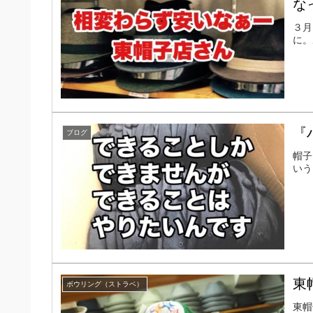
な
３月
に。
『
ブログ
帽子
いう
東
ボウリング（ストラベ）
東帽