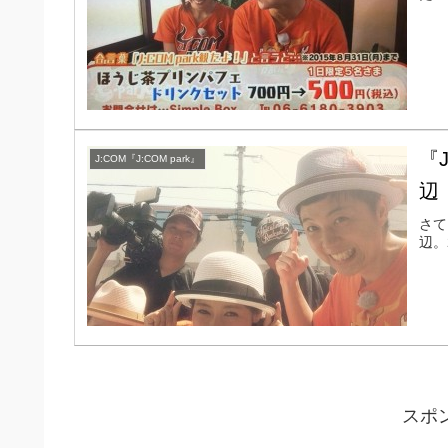
『J
J:COM『J:COM park』
辺
さて
辺。
スポ