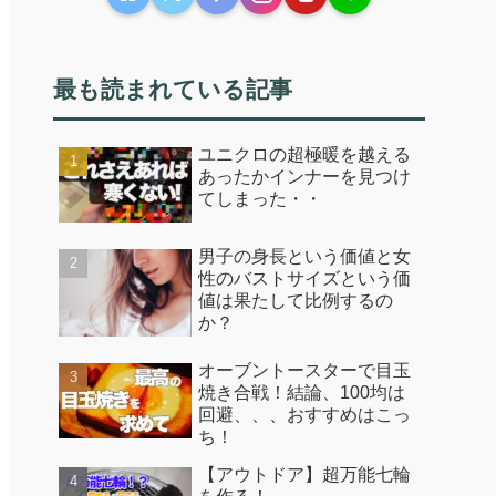
最も読まれている記事
ユニクロの超極暖を越える
あったかインナーを見つけ
てしまった・・
男子の身長という価値と女
性のバストサイズという価
値は果たして比例するの
か？
オーブントースターで目玉
焼き合戦！結論、100均は
回避、、、おすすめはこっ
ち！
【アウトドア】超万能七輪