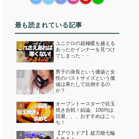
最も読まれている記事
ユニクロの超極暖を越える
あったかインナーを見つけ
てしまった・・
男子の身長という価値と女
性のバストサイズという価
値は果たして比例するの
か？
オーブントースターで目玉
焼き合戦！結論、100均は
回避、、、おすすめはこっ
ち！
【アウトドア】超万能七輪