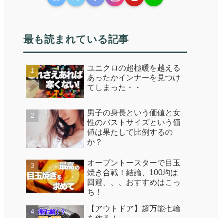
最も読まれている記事
ユニクロの超極暖を越える
あったかインナーを見つけ
てしまった・・
男子の身長という価値と女
性のバストサイズという価
値は果たして比例するの
か？
オーブントースターで目玉
焼き合戦！結論、100均は
回避、、、おすすめはこっ
ち！
【アウトドア】超万能七輪