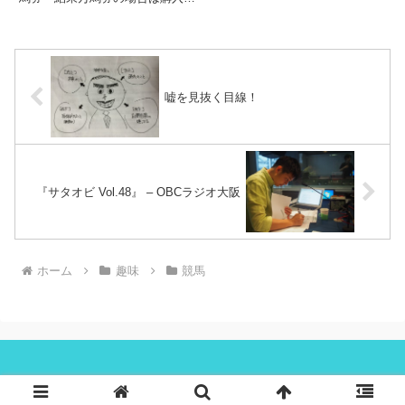
た場合は許す）・誕生日馬券は万
てもよい（直前オッズで変動あっ
馬券でなくても購入しても良い・
た場合は許す）・誕生日馬券は万
万馬券は基本当たらないので、は
馬券でなくても購入しても良い・
ずれてもすねない（笑）・高配...
万馬券は基本当たらないので、は
ずれてもすねない（笑）・高配...
嘘を見抜く目線！
『サタオビ Vol.48』 – OBCラジオ大阪
ホーム
趣味
競馬
Copyright © 2014 たつをブログ All Rights Reserved.