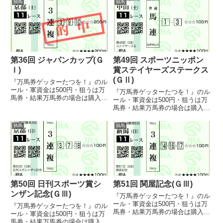
競馬
競馬
すねない（笑） ・高配当を取っ
うです。ってことで、大荒れする
たら読者に還元するとかしな...
ヴィクトリアマイルを見てみまし
た。3番ラビットラン♪ほら、僕...
第36回 ジャパンカップ(Ｇ
第49回 スポーツニッポン
Ｉ)
賞ステイヤーズステークス
(ＧⅡ)
『万馬券ゲッターたつを！』のル
ール・軍資金は500円・狙うは万
『万馬券ゲッターたつを！』のル
馬券・結果万馬券の場合は購入し
ール・軍資金は500円・狙うは万
てもよい（直前オッズで変動あっ
馬券・結果万馬券の場合は購入し
た場合は許す）・誕生日馬券は万
てもよい（直前オッズで変動あっ
馬券でなくても購入しても良い・
た場合は許す）・誕生日馬券は万
競馬
競馬
万馬券は基本当たらないので、は
馬券でなくても購入しても良い・
ずれてもすねない（笑）・高配...
万馬券は基本当たらないので、は
ずれてもすねない（笑）・高配...
第50回 日刊スポーツ賞シ
第51回 関屋記念(ＧⅢ)
ンザン記念(ＧⅢ)
『万馬券ゲッターたつを！』のル
ール・軍資金は500円・狙うは万
『万馬券ゲッターたつを！』のル
馬券・結果万馬券の場合は購入し
ール・軍資金は500円・狙うは万
てもよい（直前オッズで変動あっ
馬券・結果万馬券の場合は購入し