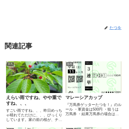
たつを
関連記事
競馬
競馬
えらい雨ですね、やや重で
マレーシアカップ
すね、、、
『万馬券ゲッターたつを！』のル
ール ・軍資金は500円 ・狙うは
すごい雨ですね、、、昨日めっち
万馬券 ・結果万馬券の場合は購
ゃ晴れてただけに、、、びっくり
入してもよい（直前オッズで変動
しています。家の前の桜が、チェ
あった場合は許す） ・万馬券は
リーの実をつけています。なんだ
基本当たらないので、はずれても
か可愛いです☆ええことありあそ