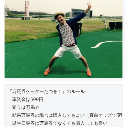
『万馬券ゲッターたつを！』のルール

・軍資金は500円

・狙うは万馬券

・結果万馬券の場合は購入してもよい（直前オッズで変動あ
・誕生日馬券は万馬券でなくても購入しても良い
