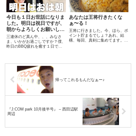
今日も１日お世話になりま
あなたは王将行きたくな
した。明日は祝日ですが、
ぁ〜る！
朝からよろしくお願いしま
王将に行きました。今、ほら、ポ
す。
イント貯まるでしょ？あれ、結
三連休のど真ん中、、、みなさ
構、毎回、真剣に集めてます。っ
ま、いかがお過ごしですか？僕、
ていうか、美味しいから好きなん
昨日のBBQ疲れを癒す１日でし
やけどね。どっち派とか聞かれた
た。何がって、日焼けですよね。
りするけど、、、僕的にはどっち
ほんとに真っ赤っかになっていま
も美味しい♪王将だもん♪餃子は
す。日焼け対策ってちゃんとしな
毎回頼みます。にんにくも気にせ
いといけないなって毎回思ってい
ず...
るんですけどね。忘れちゃ
う。。。...
帰ってこれるもんだなぁー♪
『J:COM park 10月後半号』 – 西田辺駅
周辺