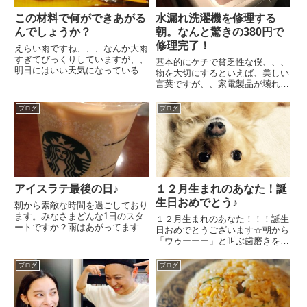
この材料で何ができあがる
水漏れ洗濯機を修理する
んでしょうか？
朝。なんと驚きの380円で
修理完了！
えらい雨ですね、、、なんか大雨
すぎてびっくりしていますが、、
基本的にケチで貧乏性な僕、、、
明日にはいい天気になっていると
物を大切にするといえば、美しい
思います。そんなことで、百均に
言葉ですが、、家電製品が壊れた
買い物に行ってきました。紙コッ
時は、基本的には一回、自分たち
プと割り箸が物凄いスピードでな
でバラしてみて、修理しようとし
ブログ
ブログ
くなっていくので。。。買い足し
てみます。捨てるのはそれからで
ました。突然ですが、クイ
も遅くない。以前、テレビを修理
ズ！！...
した時も開けて埃を取り除いた
だ...
アイスラテ最後の日♪
１２月生まれのあなた！誕
生日おめでとう♪
朝から素敵な時間を過ごしており
ます。みなさまどんな1日のスタ
１２月生まれのあなた！！！誕生
ートですか？雨はあがってます
日おめでとうございます☆朝から
が、どんよりしてますね。気温も
「ウゥーーー」と叫ぶ歯磨きを終
あったかいわけはなく、肌寒い。
え、、、そして、おやつをもら
なんか気分的には乗りませんよ
い、ご機嫌なはずの息子です。先
ブログ
ブログ
ね？（笑）ほら、今日頑張った
日、ちょっと体調を崩して点滴を
ら、もうすぐ週末ですよ！！！！
打ったりもしました。２日前に飲
ファイ...
み終えた牛乳パックをボロボロに
な...