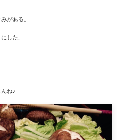
甘みがある。
うにした。
んね♪