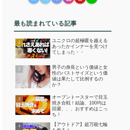
最も読まれている記事
ユニクロの超極暖を越える
あったかインナーを見つけ
てしまった・・
男子の身長という価値と女
性のバストサイズという価
値は果たして比例するの
か？
オーブントースターで目玉
焼き合戦！結論、100均は
回避、、、おすすめはこっ
ち！
【アウトドア】超万能七輪