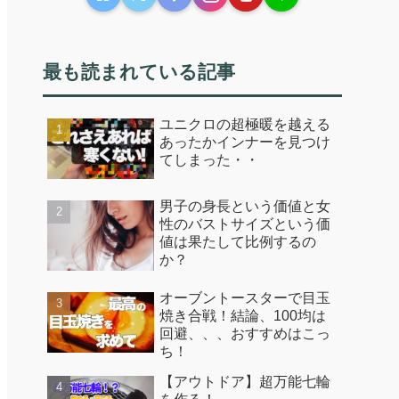
最も読まれている記事
ユニクロの超極暖を越える
あったかインナーを見つけ
てしまった・・
男子の身長という価値と女
性のバストサイズという価
値は果たして比例するの
か？
オーブントースターで目玉
焼き合戦！結論、100均は
回避、、、おすすめはこっ
ち！
【アウトドア】超万能七輪