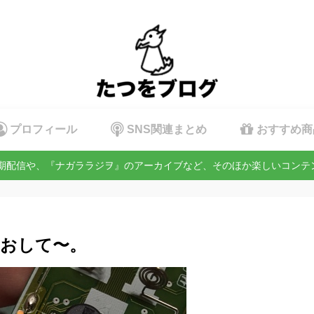
プロフィール
SNS関連まとめ
おすすめ商
定期配信や、『ナガララジヲ』のアーカイブなど、そのほか楽しいコン
おして〜。