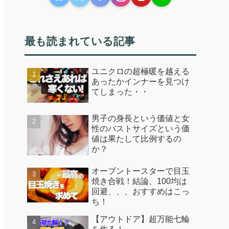
最も読まれている記事
ユニクロの超極暖を越える
あったかインナーを見つけ
てしまった・・
男子の身長という価値と女
性のバストサイズという価
値は果たして比例するの
か？
オーブントースターで目玉
焼き合戦！結論、100均は
回避、、、おすすめはこっ
ち！
【アウトドア】超万能七輪