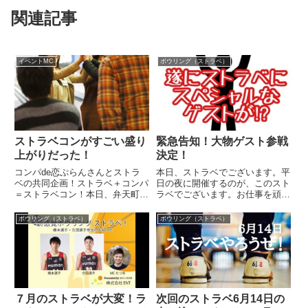
関連記事
イベントMC
ボウリング（ストラベ）
ストラベコンがすごい盛り
緊急告知！大物ゲスト参戦
上がりだった！
決定！
コンパde恋ぷらんさんとストラ
本日、ストラベでございます。平
ベの共同企画！ストラベ＋コンパ
日の夜に開催するのが、このスト
＝ストラベコン！本日、弁天町グ
ラベでございます。お仕事を頑張
ランドボウルさんで開催されまし
って終わらせて会場に来ていただ
た。男子も女子も参加してくれ
ければと思います。今回、なんと
ボウリング（ストラベ）
ボウリング（ストラベ）
て、初めてのストラベ。このブロ
ゲストが登場してくれるかもしれ
グを見てくれてる人は、恒例のス
ません。突然連絡がありまし
トラベ。本当に僕がストラベやり
て、、どえらいびっくりしていま
始...
す。...
７月のストラベが大変！ラ
次回のストラベ6月14日の