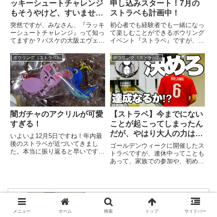
ッキーシュートチャレンジ
申し込みスタート！7月の
もそうやけど、すいませ
ストラベも計画中！
ん、、、もう満員になりま
突然ですが、みなさん、『ラッキ
初心者でも経験者でも一緒になっ
す！
ーシュートチャレンジ』って知っ
て楽しむことができるボウリング
てますか？バスケの大阪エヴェッ
イベント『ストラベ』ですが、次
サブースターさんならみんな知っ
回の開催は6月14日です。場所は
てると思いますが、、、知らない
心斎橋サンボウル！集合は18時
ボウリング（ストラベ）
ボウリング（ストラベ）
人の為にご説明したいと思いま
半、スタートは19時になりま
す。大阪エヴェッサの試合で、株
す。
式会社ENTさんが冠になって行
わ...
闇ガチャのアクリルが可愛
【ストラベ】今までにない
すぎる！
ことが起こってしまったん
だが、やはり大人の力はす
いよいよ12月5日ですね！年内最
ごかった！
後のストラベが近づいてきまし
ゴールデンウィークに開催したス
た。本当に振り返ると早いです。
トラベですが、連休中ってことも
なんとか1年やりきりました！早
あって、家族での参加や、初めて
すぎます。そんなストラベ、、、
の参加の人など、また新しい出会
今回もBINBOWに関しては同じ
いがありました。今回は１ゲーム
ですが、、、今回からミニゲーム
目にまさかの事態が起こり、一体
の【３→９→スペア】はミクチ...
どうなることかと思いましたが、
２ゲーム目でなんとか盛り返し、
結果的には楽しい1日になりまし
今を生きる僕たちは果たしてニュータイ
メニュー
ホーム
検索
トップ
サイドバー
た。