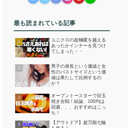
最も読まれている記事
ユニクロの超極暖を越える
あったかインナーを見つけ
てしまった・・
男子の身長という価値と女
性のバストサイズという価
値は果たして比例するの
か？
オーブントースターで目玉
焼き合戦！結論、100均は
回避、、、おすすめはこっ
ち！
【アウトドア】超万能七輪