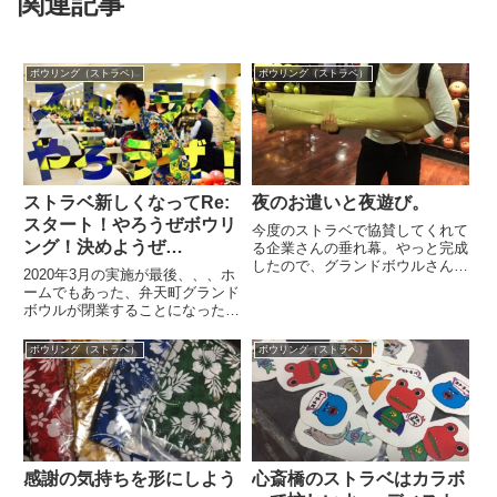
関連記事
ボウリング（ストラベ）
ボウリング（ストラベ）
ストラベ新しくなってRe:
夜のお遣いと夜遊び。
スタート！やろうぜボウリ
今度のストラベで協賛してくれて
ング！決めようぜ
る企業さんの垂れ幕。やっと完成
したので、グランドボウルさんに
BINBOW！
2020年3月の実施が最後、、、ホ
届けにきました。まぁまぁの大き
ームでもあった、弁天町グランド
さなんで、、、こんな感じでお届
ボウルが閉業することになった。
けしました。そしたらさ、、そし
あれからコロナもあって、ホーム
たらさ、、、マイボーラーが揃っ
コート？もなくなってどうなるん
ボウリング（ストラベ）
ボウリング（ストラベ）
てた（笑）新しくボールを作っ
ストラベは？って思っていまし
た...
た。もちろんあの頃と同じように
やるっていうのは今の時代不可...
感謝の気持ちを形にしよう
心斎橋のストラベはカラボ