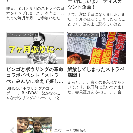
♪
ーで忙しいよ♪ ディスカ
ウント企画！
昨日、８月と９月のストラベの日
程をアップしました。本当に、こ
さて、遂に明日になりました。ま
れまで毎月毎月、ご参加いただい
た一ヶ月が経ってしまったってこ
て、、、さらには毎回お手伝いい
とです。ほんまに恐ろしいほど早
ただいて、なんとかみなさまの協
いです。「こんなボウリングは今
力があって開催できています。実
までになかった！」そう言っても
ボウリング（ストラベ）
ボウリング（ストラベ）
は、前日、とある方からこんなお
らえるのが、このストラベです。
話しがありました。「あのお手
いろんな人が集まって、楽しんで
伝...
います。ここにきたら、もうみ
ん...
ビンゴとボウリングの革命
解放してしまったストラベ
コラボイベント『ストラ
新聞！
べ』みんなに会えて嬉しか
えっと、、、言うのを忘れてたと
った。
いうより、数日前に思いつきまし
BINGOとボウリングのコラ
た。会員証はあるのに、、、会員
ボ、、、BINBOW！なかなかこ
証はあるのに、、、会報誌がな
んなボウリングのルールないと思
い。。。フレンドファンディング
います。このイベントやり続け
してくれてるのに、、、会報誌が
て、32回目になります。できる
ない。。。ダメだ！ダメだダメだ
時は月に一度開催していたんです
ダメだダメだダメだ！無駄無駄無
が、、、実にコロナで７ヶ月ぶ
駄...
り！しかもやると決めたのが一週
間ち...
エヴェッサ観戦記。