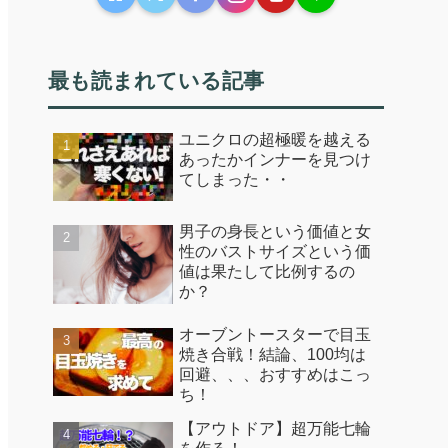
最も読まれている記事
ユニクロの超極暖を越える
あったかインナーを見つけ
てしまった・・
男子の身長という価値と女
性のバストサイズという価
値は果たして比例するの
か？
オーブントースターで目玉
焼き合戦！結論、100均は
回避、、、おすすめはこっ
ち！
【アウトドア】超万能七輪