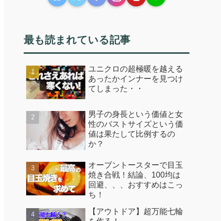
最も読まれている記事
ユニクロの超極暖を越える
あったかインナーを見つけ
てしまった・・
男子の身長という価値と女
性のバストサイズという価
値は果たして比例するの
か？
オーブントースターで目玉
焼き合戦！結論、100均は
回避、、、おすすめはこっ
ち！
【アウトドア】超万能七輪