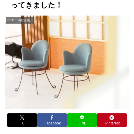
ってきました！
BS11『演歌百撰』
X
Facebook
LINE
Pinterest