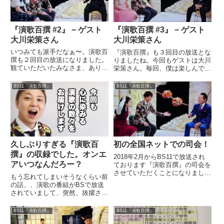
『演歌百撰 #2』 − ゲスト
『演歌百撰 #3』 − ゲスト
大川栄策さん
大川栄策さん
いつみても派手だなぁ〜。演歌百
『演歌百撰』も３回目の放送とな
撰も２回目の放送になりました。
りましたね。今回もゲストは大川
観ていただいたみなさま、ありが
栄策さん。毎回、僕は楽しんでま
とうございました♪前回同様、大
す。本当にいい刺激をもらってる
川栄策さんをゲストに迎えて、い
と思います。先日、焼肉屋さんで
BS11『演歌百撰』
BS11『演歌百撰』
ろいろお話させてもらいました。
『演歌百撰』を見られてる方がい
この時間はほんまに楽しいです。
らっしゃいまして、、、知ってる
人生の大先輩の話は心に響きま
知ってると声を掛けてもらいま
す...
し...
久しぶりすぎる『演歌百
初の全国ネットでの司会！
撰』の収録でした。オンエ
2018年2月からBS11で放送され
アいつなんだろー？
ております『演歌百撰』の司会を
させていただくことになりまし
もう忘れてしまいそうなくらい前
た。そして、昨日、2月4日が初
の話、、演歌の番組がBSで放送
の放送日でした。観てくださった
されていまして、突然、抜擢され
みなさま、本当にありがとうござ
決まったんでした。長く続く番組
いました。収録日が決まってから
のメインMCをすることになりま
BS11『演歌百撰』
BS11『演歌百撰』
は、資料映像と音源の整理な...
した。いろんなことがあって、少