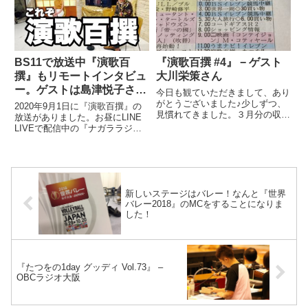
しの間、放送がなかったんです
が、、、突然の復活話が持ち上が
り...
BS11で放送中『演歌百
『演歌百撰 #4』 − ゲスト
撰』もリモートインタビュ
大川栄策さん
ー。ゲストは島津悦子さん
今日も観ていただきまして、あり
でした。
がとうございました♪少しずつ、
2020年9月1日に『演歌百撰』の
見慣れてきました。３月分の収録
放送がありました。お昼にLINE
がなくなってしまってるので、来
LIVEで配信中の『ナガララジ
週からどうなるのか、、、それが
ヲ』ではお話をしたんです
かなり心配です。いや、、、そも
が、、、ブログなどで告知するの
そも、僕は次回の出番があるのか
を忘れていました。お許し
なぁ〜と、、、。そのくらいの
を・・・大きなスタジオで毎回収
規...
録をしているんですが、、、その
新しいステージはバレー！なんと『世界
『演...
バレー2018』のMCをすることになりま
した！
『たつをの1day グッディ Vol.73』 –
OBCラジオ大阪