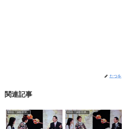
たつを
関連記事
BS11『演歌百撰』
BS11『演歌百撰』