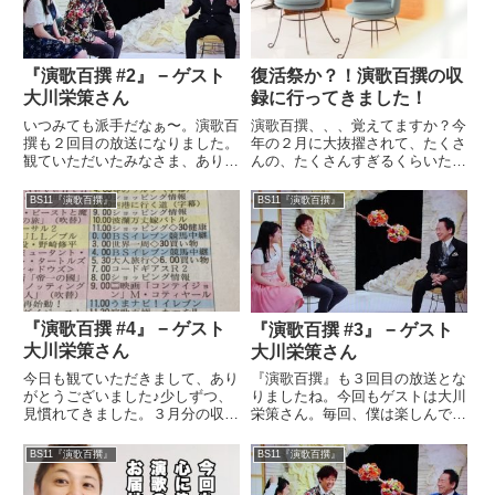
『演歌百撰 #2』 − ゲスト
復活祭か？！演歌百撰の収
大川栄策さん
録に行ってきました！
いつみても派手だなぁ〜。演歌百
演歌百撰、、、覚えてますか？今
撰も２回目の放送になりました。
年の２月に大抜擢されて、たくさ
観ていただいたみなさま、ありが
んの、たくさんすぎるくらいたく
とうございました♪前回同様、大
さんの、、、いろいろなご評価を
川栄策さんをゲストに迎えて、い
受けさせてもらった番組。あの収
BS11『演歌百撰』
BS11『演歌百撰』
ろいろお話させてもらいました。
録以降、、、いろんなことがあっ
この時間はほんまに楽しいです。
て、放送中止になっていたようで
人生の大先輩の話は心に響きま
す。それがこの秋に復活を果た
す...
し...
『演歌百撰 #4』 − ゲスト
『演歌百撰 #3』 − ゲスト
大川栄策さん
大川栄策さん
今日も観ていただきまして、あり
『演歌百撰』も３回目の放送とな
がとうございました♪少しずつ、
りましたね。今回もゲストは大川
見慣れてきました。３月分の収録
栄策さん。毎回、僕は楽しんでま
がなくなってしまってるので、来
す。本当にいい刺激をもらってる
週からどうなるのか、、、それが
と思います。先日、焼肉屋さんで
BS11『演歌百撰』
BS11『演歌百撰』
かなり心配です。いや、、、そも
『演歌百撰』を見られてる方がい
そも、僕は次回の出番があるのか
らっしゃいまして、、、知ってる