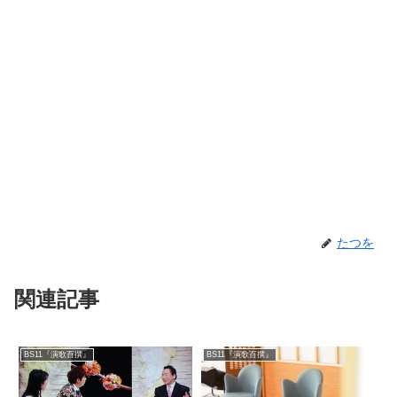
たつを
関連記事
BS11『演歌百撰』
BS11『演歌百撰』