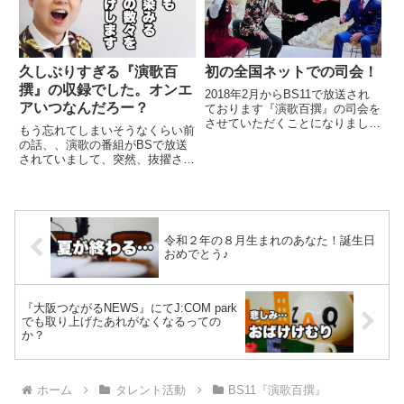
なぁ〜と、、、。そのくらいの
知ってると声を掛けてもらいま
規...
し...
久しぶりすぎる『演歌百
初の全国ネットでの司会！
撰』の収録でした。オンエ
2018年2月からBS11で放送され
アいつなんだろー？
ております『演歌百撰』の司会を
させていただくことになりまし
もう忘れてしまいそうなくらい前
た。そして、昨日、2月4日が初
の話、、演歌の番組がBSで放送
の放送日でした。観てくださった
されていまして、突然、抜擢され
みなさま、本当にありがとうござ
決まったんでした。長く続く番組
いました。収録日が決まってから
のメインMCをすることになりま
は、資料映像と音源の整理な...
した。いろんなことがあって、少
しの間、放送がなかったんです
が、、、突然の復活話が持ち上が
令和２年の８月生まれのあなた！誕生日
り...
おめでとう♪
『大阪つながるNEWS』にてJ:COM park
でも取り上げたあれがなくなるっての
か？
ホーム
タレント活動
BS11『演歌百撰』