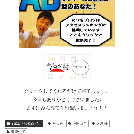
クリックしてくれるだけで完了します。
今日もありがとうございました♪
まずはみんなで３桁狙いましょう！！
BS11『演歌百撰』
たつを
演歌百撰
入澤 優
島津悦子