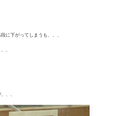
格段に下がってしまうも、、、
、、、
が、、、