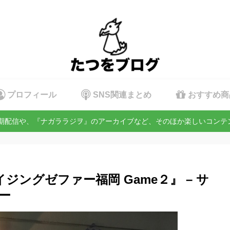
プロフィール
SNS関連まとめ
おすすめ商
定期配信や、『ナガララジヲ』のアーカイブなど、そのほか楽しいコン
ライジングゼファー福岡 Game２』 – サ
ー