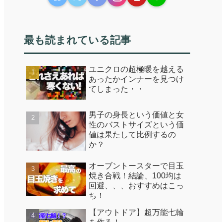
最も読まれている記事
ユニクロの超極暖を越える
あったかインナーを見つけ
てしまった・・
男子の身長という価値と女
性のバストサイズという価
値は果たして比例するの
か？
オーブントースターで目玉
焼き合戦！結論、100均は
回避、、、おすすめはこっ
ち！
【アウトドア】超万能七輪