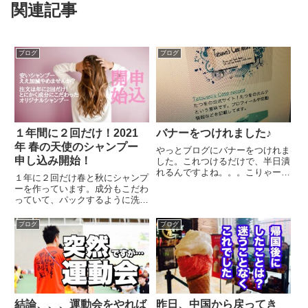
関連記事
ブログ
ブログ
１年間に２回だけ！2021
バナーをつけれました♪
年 春の天使のシャンプー
やっとブログにバナーをつけれま
申し込み開始！
した。これつけるだけで、半日潰
れるんですよね。。。こりゃーも
１年に２回だけ春と秋にシャンプ
う大変ですよ。。。少しずつ、少
ーを作っています。成分もこだわ
しずつ、、、頑張ります。。。あ
っていて、パックするように洗っ
と、、、いいね♪ボタンとかはつ
てもらうシャンプーです。頭がか
けません。。読者登録みたいなも
ゆいとか蕁麻疹がある、さらには
ブログ
ブログ
のもありません。それでいいん
脱毛症の予防にも、もう安いシャ
で...
ンプーを使うのはやめましょう
ね。自分の体に関することはいい
ものを使うことをお勧めします。
申し込みは今月末まで！
結論、、、運動会をやれば
昨日、中国から戻ってき