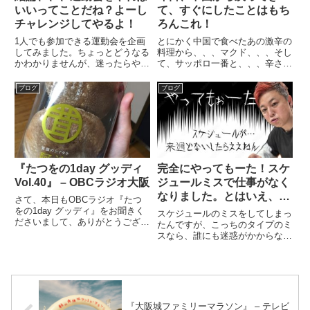
いいってことだね？よーし
て、すぐにしたことはもち
チャレンジしてやるよ！
ろんこれ！
1人でも参加できる運動会を企画
とにかく中国で食べたあの激辛の
してみました。ちょっとどうなる
料理から、、、マクド、、、そし
かわかりませんが、迷ったらやっ
て、サッポロ一番と、、、辛さの
てみようってことで、挑みます。
恐怖から食べることを恐れてい
もしお時間空いてれば、混ざって
た、、しかしながら、日本に戻っ
ブログ
ブログ
くれたらハッピーです。
て来て、まずやることは１つしか
ない！日本で日本食を食べる！も
うこれに限ります。美味しい日本
食...
『たつをの1day グッディ
完全にやってもーた！スケ
Vol.40』 – OBCラジオ大阪
ジュールミスで仕事がなく
なりました。とはいえ、い
さて、本日もOBCラジオ『たつ
い仲間と仕事ができてい
をの1day グッディ』をお聞きく
スケジュールのミスをしてしまっ
ださいまして、ありがとうござい
て、ただただ感謝です。
たんですが、こっちのタイプのミ
ました♪もうね、、、ほんまにお
スなら、誰にも迷惑がかからない
腹が空く放送になったと思いませ
ので、いいんですけどね、とはい
ん？絶対にいちご食べたくなるよ
え、ほぼ1週間仕事がない状態に
ね？あんなんずるいわぁ〜。いち
なってしまった。何したらいいと
ご美味しいよなぁ〜♪とにか...
思います？
『大阪城ファミリーマラソン』 – テレビ