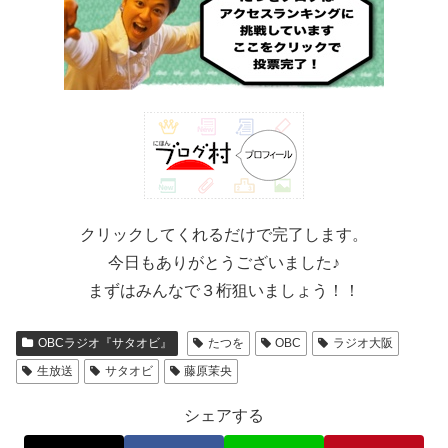
クリックしてくれるだけで完了します。
今日もありがとうございました♪
まずはみんなで３桁狙いましょう！！
OBCラジオ『サタオビ』
たつを
OBC
ラジオ大阪
生放送
サタオビ
藤原茉央
シェアする