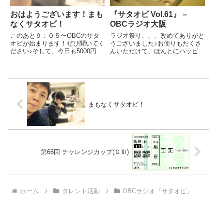
おはようございます！まも
『サタオビ Vol.61』 –
なくサタオビ！
OBCラジオ大阪
このあと９：０５〜OBCのサタ
ラジオ祭り、、、改めてありがと
オビが始まります！ぜひ聞いてく
うございました♪お便りもたくさ
ださい♪そして、今日も5000円だ
んいただけて、ほんとにハッピー
ったらいいなのクオカードプレゼ
でした。会場でお会いして嬉しか
ントもあります。どうなんだろ
ったこともありましたし、それを
う？そろそろ、５回を越えてくる
こうやってオンエアで答え合わせ
だろうと期待してたんです
できるっていうのも幸せなもんで
が、、、本人は、、、「今日は１
すね。また来年、お会いできる
０回...
の...
まもなくサタオビ！
第66回 チャレンジカップ(ＧⅢ)
ホーム
タレント活動
OBCラジオ『サタオビ』