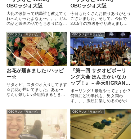
OBCラジオ大阪
OBCラジオ大阪
大化の改新って結局誰も教えてく
今日もたくさんお便りありがとう
れへんかったよなぁ〜。。。ガム
ございました。そして、今日で
の話と映画の話でもちきりになり
2015年の放送をやり終えまし
ましたね。それでもそれでもたく
た。本当にみなさんに支えてもら
さんお便りいただけてうれしかっ
って幸せでございました。毎回、
OBCラジオ『サタオビ』
OBCラジオ『サタオビ』
たです。いつも本当にありがとう
始まる前からたくさんお便りをい
ございます。サタヲA・サタヲB
ただいてて、なんか競馬新聞ばっ
のコーナーは、、、「あなたは
かりみてるみたいな感じでマヲち
甘...
ゃ...
お花が届きました♪ハッピ
『第一回 サタオビボーリ
ー☆
ング大会 ほんまかいなカ
ップ！』 – 弁天町GRAND
サタオビ、スタジオ入りしてます
BOWL
☆お花が届いてました。あぁ〜
ボーリング！最近やってますか？
なんか嬉しい♪番組始まるとき
何気にどの年代も、男女問わ
に、こうやってお花が届くってほ
ず、、、激烈に楽しめるのがボー
んとに嬉しい♪番組スタッフの方
リングですよね♪おそらく、今日
も、なんだかえらく喜んでます。
行われた『第一回サタオビボーリ
OBCラジオ『サタオビ』
OBCラジオ『サタオビ』
このお花、、、スタジオの中まで
ング大会 ほんまかいなカップ』
持っていきます♪ さて、もう間
も、会社帰りに投げて帰ろう
も...
か、、、くらいの感じで参加して
くれたか...