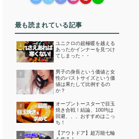
最も読まれている記事
ユニクロの超極暖を越える
あったかインナーを見つけ
てしまった・・
男子の身長という価値と女
性のバストサイズという価
値は果たして比例するの
か？
オーブントースターで目玉
焼き合戦！結論、100均は
回避、、、おすすめはこっ
ち！
【アウトドア】超万能七輪