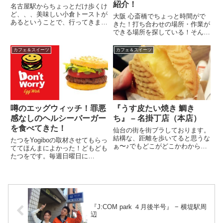
紹介！
名古屋駅からちょっとだけ歩くけ
ど、、、美味しい小倉トーストが
大阪 心斎橋でちょっと時間がで
あるということで、行ってきまし
きた！打ち合わせの場所・作業が
た。『ハセ珈琲店』なんかお店の
できる場所を探している！そんな
前にちょっとした広場がありま
時に、電源とWi-Fiが使えたら最
す。場所的にはわかりやすいと思
高！ノマド環境の整ったカフェを
カフェ＆スイーツ
カフェ＆スイーツ
います。お店の中はなんだか懐か
ご紹介します。環境が整ってて
しい感じです。でも決して古くな
も、ガチャガチャしてるとちょっ
い...
と嫌なんです。ほどよく、空い...
噂のエッグウィッチ！罪悪
『うす皮たい焼き 鯛き
感なしのヘルシーバーガー
ち』 – 名掛丁店（本店）
を食べてきた！
仙台の街を街ブラしております。
結構な、距離を歩いてると思うな
たつをYogiboの取材させてもらっ
ぁ〜♪でもどこがどこかわからん
ててほんまによかった！どもども
けど（笑）そしたら、、、お店に
たつをです。毎週日曜日に
行列がありました。なんかわから
YouTubeでライブ配信させてもら
んけど、並んでみた！マロンクリ
ってるんですよね。もっぱら美味
ームが１００円で登場したらし
しいものを食べる！新発売のもの
い！なんだよなんだよ、、、なん
を食べまくる、、、そんな放送に
か...
なってきています。それで...
『J:COM park ４月後半号』 − 横堤駅周
辺