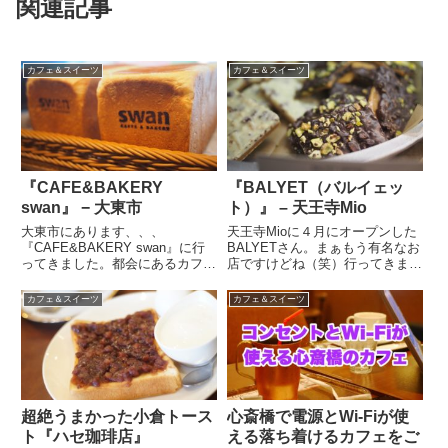
関連記事
カフェ＆スイーツ
カフェ＆スイーツ
『CAFE&BAKERY
『BALYET（バルイェッ
swan』 − 大東市
ト）』 – 天王寺Mio
大東市にあります、、、
天王寺Mioに４月にオープンした
『CAFE&BAKERY swan』に行
BALYETさん。まぁもう有名なお
ってきました。都会にあるカフェ
店ですけどね（笑）行ってきまし
って感じです☆綺麗目な店内で、
た。Mioというより、限りなく改
光が入ってきてていい雰囲気です
札に近い場所です。でも雰囲気が
カフェ＆スイーツ
カフェ＆スイーツ
♪テラスもありますよ♪これから
違うお店なのですぐわかるかと思
の季節にはいいですよね！取り合
われます。このTOFFEEってなん
いになりそう。店内に入ると、...
やねんって話ですが...
超絶うまかった小倉トース
心斎橋で電源とWi-Fiが使
ト『ハセ珈琲店』
える落ち着けるカフェをご