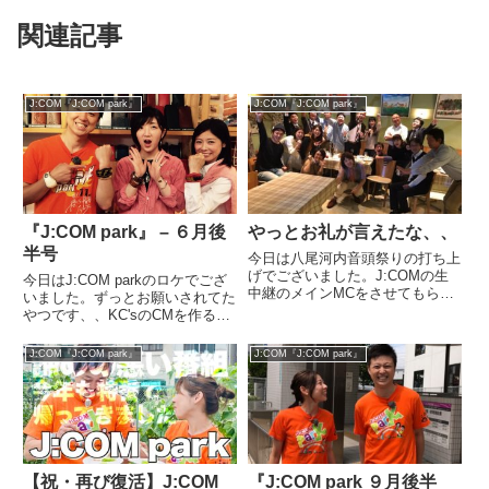
関連記事
J:COM『J:COM park』
J:COM『J:COM park』
『J:COM park』 – ６月後
やっとお礼が言えたな、、
半号
今日は八尾河内音頭祭りの打ち上
げでございました。J:COMの生
今日はJ:COM parkのロケでござ
中継のメインMCをさせてもらっ
いました。ずっとお願いされてた
たアレです。あんなに長い時間ど
やつです、、KC'sのCMを作るや
ころか、あんな規模のメインって
つです。ってなことで、、、開店
初めての経験で、いろいろ感じる
前からお店に訪れて、あれやこれ
J:COM『J:COM park』
J:COM『J:COM park』
ところがありました。スタッフの
やと撮影開始！僕の案が採用され
方々やレポーターの方々、、、...
て欲しかったんですが、、、岩井
ちゃん案になりまし...
【祝・再び復活】J:COM
『J:COM park ９月後半