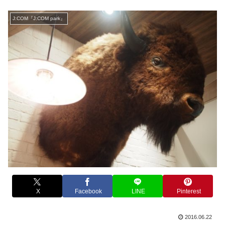
J:COM『J:COM park』
X
Facebook
LINE
Pinterest
2016.06.22