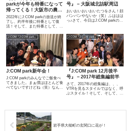
parkが今年も特番になって
号』 − 大阪城北詰駅周辺
帰ってくる！大阪市の農業
おいおいおいおいたつをさん！顔
の秘密に迫る第５弾！
パンパンやないか（笑）ふははは
2022年にJ:COM parkの放送が終
っ♪さて、今日はJ:COM parkのロ
了し、約半年後に特番として復
ケでございました。街ブラやった
活！そして、また特番として、継
んですが、もう暑くて暑くて、ハ
続復活しました。こんなミラクル
ンカチ持って歩いてました。体力
ありますか？大阪市都市農業振興
J:COM『J:COM park』
J:COM『J:COM park』
が削り取られていく感じでした
事業 大阪シティーファームさん
よ。今日は大阪城北詰駅...
に感謝しかありません。
J:COM park新年会！
『J:COM park 12月後半
号』 − 2017年総集編前半
J:COM parkのみんなでご飯食べ
てきました。まぁ僕はほとんど食
さて、2017年の総集編は、、、
べてないですけどね（笑）なんだ
VTRを見るスタイルではなく、呼
か懐かしい感じでした。このメン
ぶスタイル！そして、そして、そ
バーでJ:COM parkが始まったわ
の場所は、、、おうちさん。ほん
けですから。今考えたらエース級
まに長い時間撮影に協力してくれ
が揃ってるんですよね。でもみん
ました。ありがとうございました
なの誕生日会と...
♪撮影中もお子ちゃまが入ったり
出たりしてるので、お気にな...
岩手県大槌町の玄関口に花が！