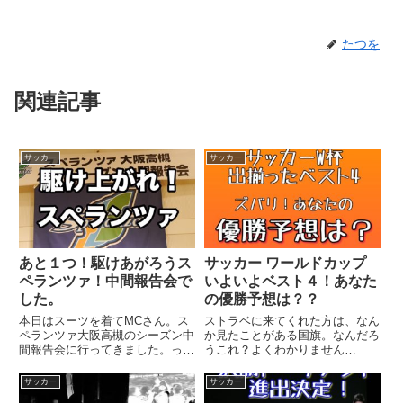
たつを
関連記事
サッカー
サッカー
あと１つ！駆けあがろうス
サッカー ワールドカップ
ペランツァ！中間報告会で
いよいよベスト４！あなた
した。
の優勝予想は？？
本日はスーツを着てMCさん。ス
ストラベに来てくれた方は、なん
ペランツァ大阪高槻のシーズン中
か見たことがある国旗。なんだろ
間報告会に行ってきました。って
うこれ？よくわかりません
いうかね、スケジュールが全然、
が、、、ふはははっ♪まずは、ウ
調整できなくて、、、実際にグラ
ルグアイ vs フランスの試合。安
サッカー
サッカー
ウンドに行けていないんです。そ
定のディフェンス力、さらにはオ