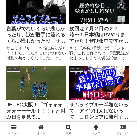
れが本当に悲しいんですが、、、
フェンスにも強力な２枚看板のウ
それでもシーズンの始まる時、
ルグアイ！対するは、若い力も加
中...
え...
言葉がでないくらい悲しか
次回は７月２日の２７
ったり、涙が勝手に流れる
時〜！日本戦はPVやりま
くらい悔しかったり。サム
すから！ぜひ夜中ですが来
ライブルー感動をありがと
てください！
サムライブルー、本当にありがと
さて、W杯の予選、ポーランド
う！
うでした。ほんまにとてつもない
戦。これに負ければ、予選敗退が
感動を与えてくれました。そし
決まってしまう大切な試合！って
て、夜中の３時という時間に集ま
いうか、この勝ち点システムって
ってくれたサポーターのみなさ
ほんまによくできてるなぁ〜と実
サッカー
サッカー
ん、本当にありがとうございまし
感。ほんまに最後の最後までわか
た♪いろいろある会場の中で、あ
らんもんな。ちょっとこれ考えた
べのロックタウンを選んでくれた
人すごいなぁ〜って思ってしまっ
こと...
た...
JFL FC大阪！「ゴォォォ
サムライブルー半端ないっ
ォォーーール！！！」と叫
て。アイツはんぱないっ
ぶ日を夢見て…
て。コロンビアに勝利する
もん。そんなん出来ひんや
本日、お昼間にJ-GREEN堺で行
あべのロックタウンで開催され
ん、普通。
われたJFL 1st-S 第１節FC大阪
た、パブリックビューイング！ほ
メニュー
ホーム
検索
トップ
サイドバー
vs 奈良クラブ開幕戦のカー
んまにさ、こんなことが起こるっ